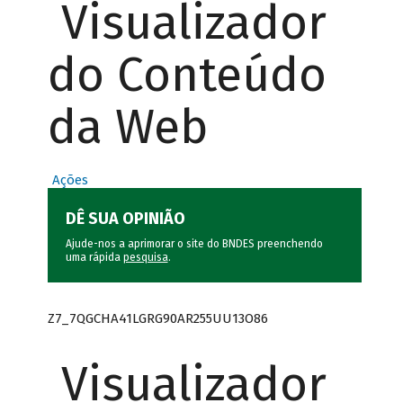
Visualizador
do Conteúdo
da Web
Ações
DÊ SUA OPINIÃO
Ajude-nos a aprimorar o site do BNDES preenchendo
uma rápida
pesquisa
.
Z7_7QGCHA41LGRG90AR255UU13O86
Visualizador