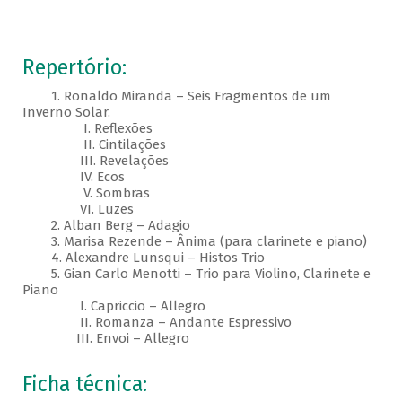
Repertório:
1. Ronaldo Miranda – Seis Fragmentos de um
Inverno Solar.
I. Reflexões
II. Cintilações
III. Revelações
IV. Ecos
V. Sombras
VI. Luzes
2. Alban Berg – Adagio
3. Marisa Rezende – Ânima (para clarinete e piano)
4. Alexandre Lunsqui – Histos Trio
5. Gian Carlo Menotti – Trio para Violino, Clarinete e
Piano
I. Capriccio – Allegro
II. Romanza – Andante Espressivo
III. Envoi – Allegro
Ficha técnica: