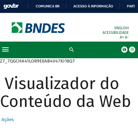
COMUNICA BR
ACESSO À INFORMAÇÃO
PARTI
ENGLISH
ACESSIBILIDADE
A+
A-
Busca
Z7_7QGCHA41LOR9E0AB4V47KI18Q7
Visualizador do
Conteúdo da Web
Ações