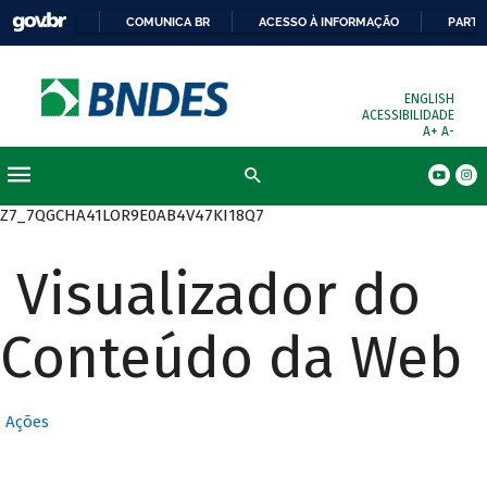
COMUNICA BR
ACESSO À INFORMAÇÃO
PARTI
ENGLISH
ACESSIBILIDADE
A+
A-
Busca
Z7_7QGCHA41LOR9E0AB4V47KI18Q7
Visualizador do
Conteúdo da Web
Ações