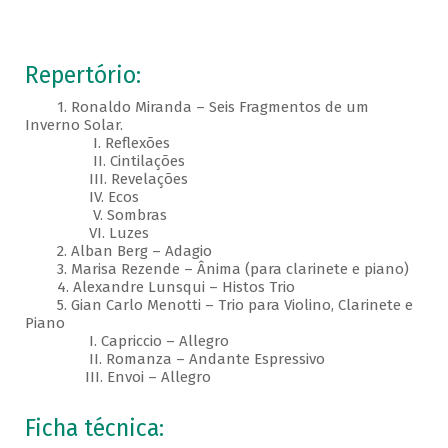
Repertório:
1. Ronaldo Miranda – Seis Fragmentos de um
Inverno Solar.
I. Reflexões
II. Cintilações
III. Revelações
IV. Ecos
V. Sombras
VI. Luzes
2. Alban Berg – Adagio
3. Marisa Rezende – Ânima (para clarinete e piano)
4. Alexandre Lunsqui – Histos Trio
5. Gian Carlo Menotti – Trio para Violino, Clarinete e
Piano
I. Capriccio – Allegro
II. Romanza – Andante Espressivo
III. Envoi – Allegro
Ficha técnica: