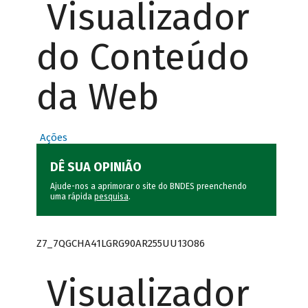
Visualizador
do Conteúdo
da Web
Ações
DÊ SUA OPINIÃO
Ajude-nos a aprimorar o site do BNDES preenchendo
uma rápida
pesquisa
.
Z7_7QGCHA41LGRG90AR255UU13O86
Visualizador