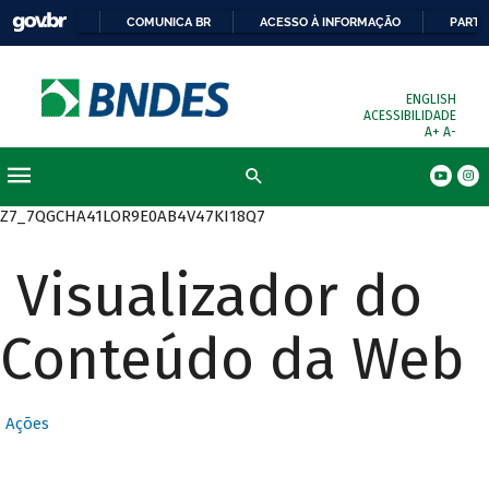
COMUNICA BR
ACESSO À INFORMAÇÃO
PARTI
ENGLISH
ACESSIBILIDADE
A+
A-
Busca
Z7_7QGCHA41LOR9E0AB4V47KI18Q7
Visualizador do
Conteúdo da Web
Ações