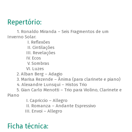
Repertório:
1. Ronaldo Miranda – Seis Fragmentos de um
Inverno Solar.
I. Reflexões
II. Cintilações
III. Revelações
IV. Ecos
V. Sombras
VI. Luzes
2. Alban Berg – Adagio
3. Marisa Rezende – Ânima (para clarinete e piano)
4. Alexandre Lunsqui – Histos Trio
5. Gian Carlo Menotti – Trio para Violino, Clarinete e
Piano
I. Capriccio – Allegro
II. Romanza – Andante Espressivo
III. Envoi – Allegro
Ficha técnica: