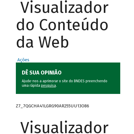
Visualizador
do Conteúdo
da Web
Ações
DÊ SUA OPINIÃO
Ajude-nos a aprimorar o site do BNDES preenchendo
uma rápida
pesquisa
.
Z7_7QGCHA41LGRG90AR255UU13O86
Visualizador