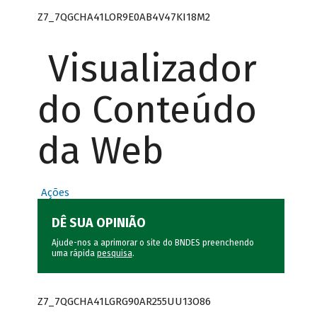
Z7_7QGCHA41LOR9E0AB4V47KI18M2
Visualizador
do Conteúdo
da Web
Ações
DÊ SUA OPINIÃO
Ajude-nos a aprimorar o site do BNDES preenchendo
uma rápida
pesquisa
.
Z7_7QGCHA41LGRG90AR255UU13O86