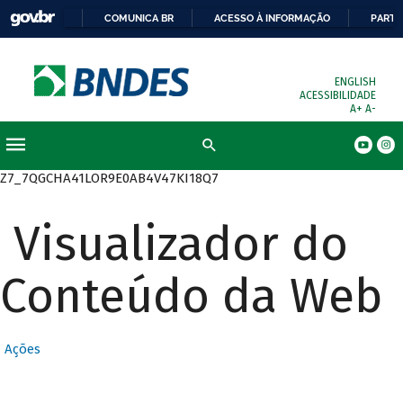
COMUNICA BR
ACESSO À INFORMAÇÃO
PARTI
ENGLISH
ACESSIBILIDADE
A+
A-
Busca
Z7_7QGCHA41LOR9E0AB4V47KI18Q7
Visualizador do
Conteúdo da Web
Ações