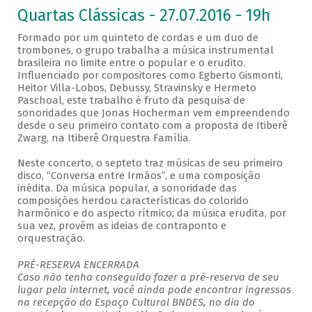
Quartas Clássicas - 27.07.2016 - 19h
Formado por um quinteto de cordas e um duo de
trombones, o grupo trabalha a música instrumental
brasileira no limite entre o popular e o erudito.
Influenciado por compositores como Egberto Gismonti,
Heitor Villa-Lobos, Debussy, Stravinsky e Hermeto
Paschoal, este trabalho é fruto da pesquisa de
sonoridades que Jonas Hocherman vem empreendendo
desde o seu primeiro contato com a proposta de Itiberê
Zwarg, na Itiberê Orquestra Família.
Neste concerto, o septeto traz músicas de seu primeiro
disco, “Conversa entre Irmãos”, e uma composição
inédita. Da música popular, a sonoridade das
composições herdou características do colorido
harmônico e do aspecto rítmico; da música erudita, por
sua vez, provêm as ideias de contraponto e
orquestração.
PRÉ-RESERVA ENCERRADA
Caso não tenha conseguido fazer a pré-reserva de seu
lugar pela internet, você ainda pode encontrar ingressos
na recepção do Espaço Cultural BNDES, no dia do