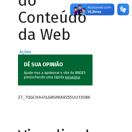
do
Conteúdo
da Web
Ações
DÊ SUA OPINIÃO
Ajude-nos a aprimorar o site do BNDES
preenchendo uma rápida
pesquisa
.
Z7_7QGCHA41LGRG90AR255UU13O86