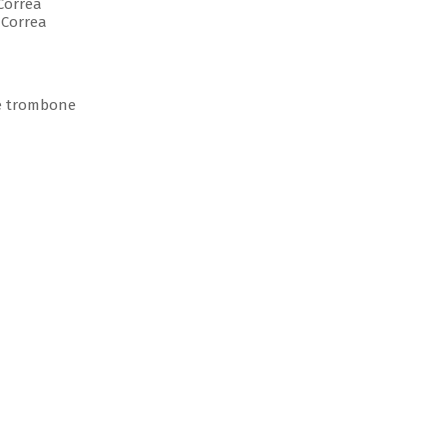
Correa
Correa
 e trombone