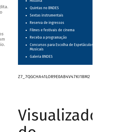
História
ita.
Quintas no BNDES
to
Sextas instrumentais
Reserva de ingressos
Filmes e festivais de cinema
os
Receba a programação
 um
io.
Concursos para Escolha de Espetáculos
Musicais
Galeria BNDES
Z7_7QGCHA41LOR9E0AB4V47KI18M2
Visualizador