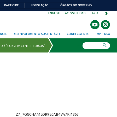
PARTICIPE
LEGISLAÇÃO
ÓRGÃOS DO GOVERNO
⁣
ENGLISH
ACESSIBILIDADE
A+
A-
NCIA
DESENVOLVIMENTO SUSTENTÁVEL
CONHECIMENTO
IMPRENSA
Busca
Z7_7QGCHA41LOR9E0AB4V47KI1863