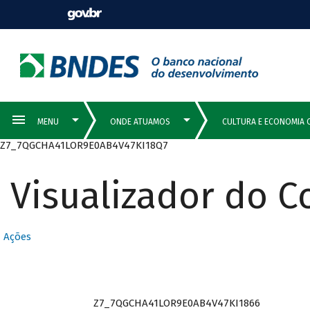
Z7_7QGCHA41LOR9E0AB4V47KI18Q7
Visualizador do 
Ações
Z7_7QGCHA41LOR9E0AB4V47KI1866