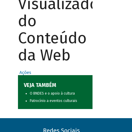
Visualizador
do
Conteúdo
da Web
Ações
VEJA TAMBÉM
O BNDES e o apoio à cultura
Patrocínio a eventos culturais
Redes Sociais