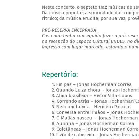
Neste concerto, o septeto traz músicas de se
Da música popular, a sonoridade das composi
rítmico; da música erudita, por sua vez, prov
PRÉ-RESERVA ENCERRADA
Caso não tenha conseguido fazer a pré-reserv
na recepção do Espaço Cultural BNDES, no di
ingresso com lugar marcado, estando o númer
Repertório:
1. Em paz – Jonas Hocherman Correa
2. Quando Luiza chora – Jonas Hocherm
3. Alma brasileira – Heitor Villa-Lobos
4. Correndo atrás – Jonas Hocherman C
5. Nem um talvez – Hermeto Pascoal
6. Conversa entre irmãos – Jonas Hoche
7. O Matias nasceu – Jonas Hocherman 
8. Aurinha – Jonas Hocherman Correa
9. Coletâneas – Jonas Hocherman Corre
10. Livro de cabeceira – Jonas Hocherman