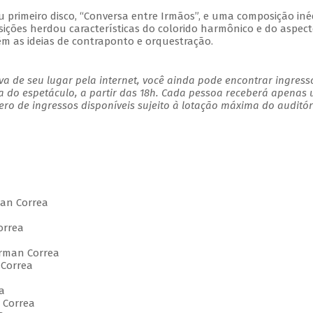
u primeiro disco, “Conversa entre Irmãos”, e uma composição inéd
ções herdou características do colorido harmônico e do aspec
êm as ideias de contraponto e orquestração.
a de seu lugar pela internet, você ainda pode encontrar ingress
a do espetáculo, a partir das 18h. Cada pessoa receberá apenas
o de ingressos disponíveis sujeito à lotação máxima do auditór
an Correa
orrea
rman Correa
Correa
a
 Correa