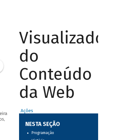
Visualizador
do
Conteúdo
da Web
Ações
eira
os,
NESTA SEÇÃO
Programação