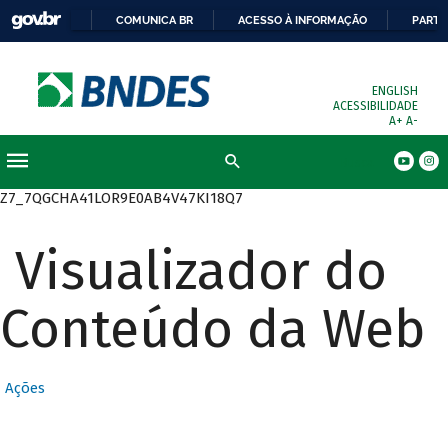
COMUNICA BR
ACESSO À INFORMAÇÃO
PARTI
ENGLISH
ACESSIBILIDADE
A+
A-
Busca
Z7_7QGCHA41LOR9E0AB4V47KI18Q7
Visualizador do
Conteúdo da Web
Ações