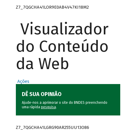
Z7_7QGCHA41LOR9E0AB4V47KI18M2
Visualizador
do Conteúdo
da Web
Ações
DÊ SUA OPINIÃO
Ajude-nos a aprimorar o site do BNDES preenchendo
uma rápida
pesquisa
.
Z7_7QGCHA41LGRG90AR255UU13O86