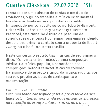
Quartas Clássicas - 27.07.2016 - 19h
Formado por um quinteto de cordas e um duo de
trombones, o grupo trabalha a música instrumental
brasileira no limite entre o popular e o erudito.
Influenciado por compositores como Egberto Gismonti,
Heitor Villa-Lobos, Debussy, Stravinsky e Hermeto
Paschoal, este trabalho é fruto da pesquisa de
sonoridades que Jonas Hocherman vem empreendendo
desde o seu primeiro contato com a proposta de Itiberê
Zwarg, na Itiberê Orquestra Família.
Neste concerto, o septeto traz músicas de seu primeiro
disco, “Conversa entre Irmãos”, e uma composição
inédita. Da música popular, a sonoridade das
composições herdou características do colorido
harmônico e do aspecto rítmico; da música erudita, por
sua vez, provêm as ideias de contraponto e
orquestração.
PRÉ-RESERVA ENCERRADA
Caso não tenha conseguido fazer a pré-reserva de seu
lugar pela internet, você ainda pode encontrar ingressos
na recepção do Espaço Cultural BNDES, no dia do