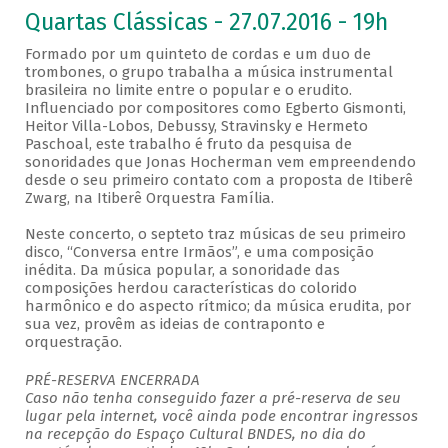
Quartas Clássicas - 27.07.2016 - 19h
Formado por um quinteto de cordas e um duo de
trombones, o grupo trabalha a música instrumental
brasileira no limite entre o popular e o erudito.
Influenciado por compositores como Egberto Gismonti,
Heitor Villa-Lobos, Debussy, Stravinsky e Hermeto
Paschoal, este trabalho é fruto da pesquisa de
sonoridades que Jonas Hocherman vem empreendendo
desde o seu primeiro contato com a proposta de Itiberê
Zwarg, na Itiberê Orquestra Família.
Neste concerto, o septeto traz músicas de seu primeiro
disco, “Conversa entre Irmãos”, e uma composição
inédita. Da música popular, a sonoridade das
composições herdou características do colorido
harmônico e do aspecto rítmico; da música erudita, por
sua vez, provêm as ideias de contraponto e
orquestração.
PRÉ-RESERVA ENCERRADA
Caso não tenha conseguido fazer a pré-reserva de seu
lugar pela internet, você ainda pode encontrar ingressos
na recepção do Espaço Cultural BNDES, no dia do