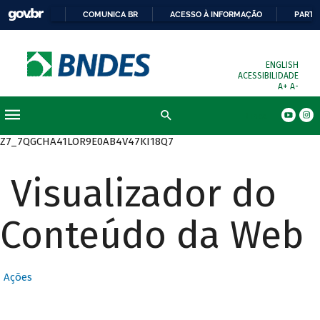
COMUNICA BR
ACESSO À INFORMAÇÃO
PARTI
ENGLISH
ACESSIBILIDADE
A+
A-
Busca
Z7_7QGCHA41LOR9E0AB4V47KI18Q7
Visualizador do
Conteúdo da Web
Ações