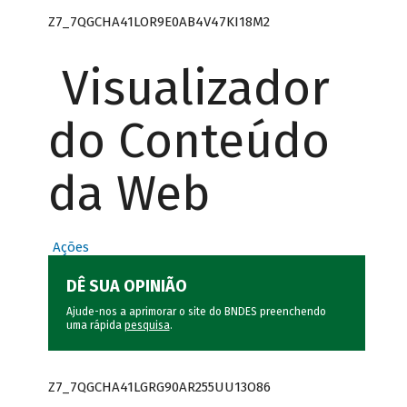
Z7_7QGCHA41LOR9E0AB4V47KI18M2
Visualizador
do Conteúdo
da Web
Ações
DÊ SUA OPINIÃO
Ajude-nos a aprimorar o site do BNDES preenchendo
uma rápida
pesquisa
.
Z7_7QGCHA41LGRG90AR255UU13O86