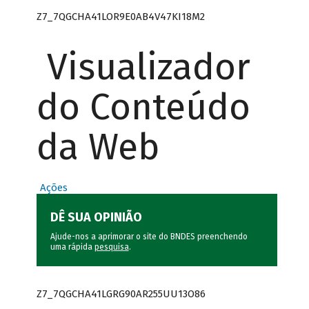
Z7_7QGCHA41LOR9E0AB4V47KI18M2
Visualizador
do Conteúdo
da Web
Ações
DÊ SUA OPINIÃO
Ajude-nos a aprimorar o site do BNDES preenchendo
uma rápida
pesquisa
.
Z7_7QGCHA41LGRG90AR255UU13O86