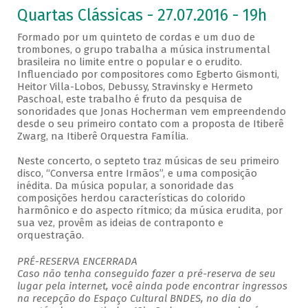
Quartas Clássicas - 27.07.2016 - 19h
Formado por um quinteto de cordas e um duo de
trombones, o grupo trabalha a música instrumental
brasileira no limite entre o popular e o erudito.
Influenciado por compositores como Egberto Gismonti,
Heitor Villa-Lobos, Debussy, Stravinsky e Hermeto
Paschoal, este trabalho é fruto da pesquisa de
sonoridades que Jonas Hocherman vem empreendendo
desde o seu primeiro contato com a proposta de Itiberê
Zwarg, na Itiberê Orquestra Família.
Neste concerto, o septeto traz músicas de seu primeiro
disco, “Conversa entre Irmãos”, e uma composição
inédita. Da música popular, a sonoridade das
composições herdou características do colorido
harmônico e do aspecto rítmico; da música erudita, por
sua vez, provêm as ideias de contraponto e
orquestração.
PRÉ-RESERVA ENCERRADA
Caso não tenha conseguido fazer a pré-reserva de seu
lugar pela internet, você ainda pode encontrar ingressos
na recepção do Espaço Cultural BNDES, no dia do