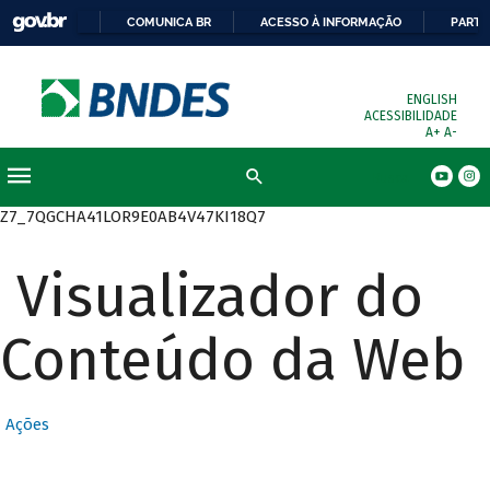
COMUNICA BR
ACESSO À INFORMAÇÃO
PARTI
ENGLISH
ACESSIBILIDADE
A+
A-
Busca
Z7_7QGCHA41LOR9E0AB4V47KI18Q7
Visualizador do
Conteúdo da Web
Ações