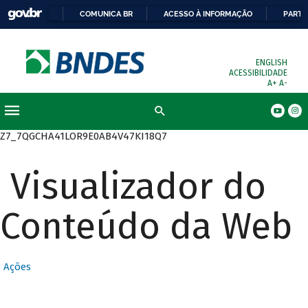
COMUNICA BR
ACESSO À INFORMAÇÃO
PARTI
ENGLISH
ACESSIBILIDADE
A+
A-
Busca
Z7_7QGCHA41LOR9E0AB4V47KI18Q7
Visualizador do
Conteúdo da Web
Ações