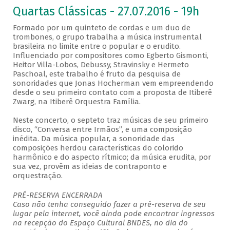
Quartas Clássicas - 27.07.2016 - 19h
Formado por um quinteto de cordas e um duo de
trombones, o grupo trabalha a música instrumental
brasileira no limite entre o popular e o erudito.
Influenciado por compositores como Egberto Gismonti,
Heitor Villa-Lobos, Debussy, Stravinsky e Hermeto
Paschoal, este trabalho é fruto da pesquisa de
sonoridades que Jonas Hocherman vem empreendendo
desde o seu primeiro contato com a proposta de Itiberê
Zwarg, na Itiberê Orquestra Família.
Neste concerto, o septeto traz músicas de seu primeiro
disco, “Conversa entre Irmãos”, e uma composição
inédita. Da música popular, a sonoridade das
composições herdou características do colorido
harmônico e do aspecto rítmico; da música erudita, por
sua vez, provêm as ideias de contraponto e
orquestração.
PRÉ-RESERVA ENCERRADA
Caso não tenha conseguido fazer a pré-reserva de seu
lugar pela internet, você ainda pode encontrar ingressos
na recepção do Espaço Cultural BNDES, no dia do