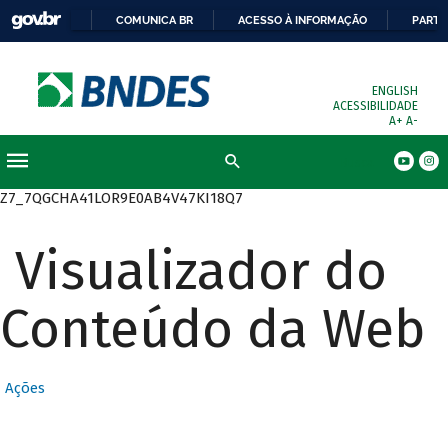
COMUNICA BR
ACESSO À INFORMAÇÃO
PARTI
ENGLISH
ACESSIBILIDADE
A+
A-
Busca
Z7_7QGCHA41LOR9E0AB4V47KI18Q7
Visualizador do
Conteúdo da Web
Ações