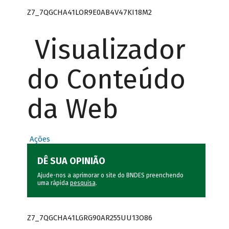
Z7_7QGCHA41LOR9E0AB4V47KI18M2
Visualizador
do Conteúdo
da Web
Ações
DÊ SUA OPINIÃO
Ajude-nos a aprimorar o site do BNDES preenchendo
uma rápida
pesquisa
.
Z7_7QGCHA41LGRG90AR255UU13O86