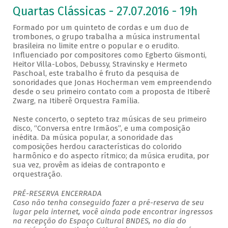
Quartas Clássicas - 27.07.2016 - 19h
Formado por um quinteto de cordas e um duo de
trombones, o grupo trabalha a música instrumental
brasileira no limite entre o popular e o erudito.
Influenciado por compositores como Egberto Gismonti,
Heitor Villa-Lobos, Debussy, Stravinsky e Hermeto
Paschoal, este trabalho é fruto da pesquisa de
sonoridades que Jonas Hocherman vem empreendendo
desde o seu primeiro contato com a proposta de Itiberê
Zwarg, na Itiberê Orquestra Família.
Neste concerto, o septeto traz músicas de seu primeiro
disco, “Conversa entre Irmãos”, e uma composição
inédita. Da música popular, a sonoridade das
composições herdou características do colorido
harmônico e do aspecto rítmico; da música erudita, por
sua vez, provêm as ideias de contraponto e
orquestração.
PRÉ-RESERVA ENCERRADA
Caso não tenha conseguido fazer a pré-reserva de seu
lugar pela internet, você ainda pode encontrar ingressos
na recepção do Espaço Cultural BNDES, no dia do