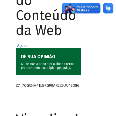
do
Conteúdo
da Web
Ações
DÊ SUA OPINIÃO
Ajude-nos a aprimorar o site do BNDES
preenchendo uma rápida
pesquisa
.
Z7_7QGCHA41LGRG90AR255UU13O86