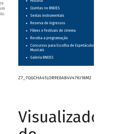
História
os
 um
Quintas no BNDES
io.
Sextas instrumentais
Reserva de ingressos
Filmes e festivais de cinema
Receba a programação
Concursos para Escolha de Espetáculos
Musicais
Galeria BNDES
Z7_7QGCHA41LOR9E0AB4V47KI18M2
Visualizador