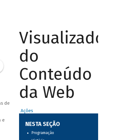
Visualizador
do
Conteúdo
da Web
as de
Ações
h e
NESTA SEÇÃO
Programação