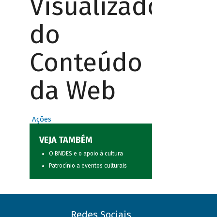
Visualizador
do
Conteúdo
da Web
Ações
VEJA TAMBÉM
O BNDES e o apoio à cultura
Patrocínio a eventos culturais
Redes Sociais