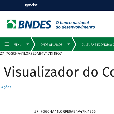
Z7_7QGCHA41LOR9E0AB4V47KI18Q7
Visualizador do 
Ações
Z7_7QGCHA41LOR9E0AB4V47KI1866