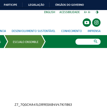
PARTICIPE
LEGISLAÇÃO
ÓRGÃOS DO GOVERNO
⁣
ENGLISH
ACESSIBILIDADE
A+
A-
NCIA
DESENVOLVIMENTO SUSTENTÁVEL
CONHECIMENTO
IMPRENSA
Busca
Z7_7QGCHA41LOR9E0AB4V47KI1863