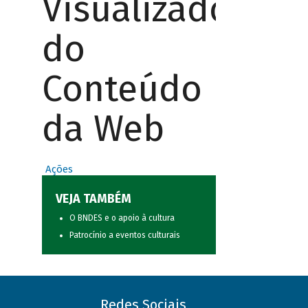
Visualizador
do
Conteúdo
da Web
Ações
VEJA TAMBÉM
O BNDES e o apoio à cultura
Patrocínio a eventos culturais
Redes Sociais