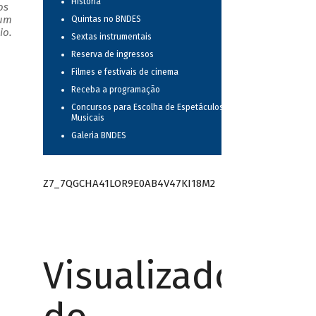
História
os
 um
Quintas no BNDES
io.
Sextas instrumentais
Reserva de ingressos
Filmes e festivais de cinema
Receba a programação
Concursos para Escolha de Espetáculos
Musicais
Galeria BNDES
Z7_7QGCHA41LOR9E0AB4V47KI18M2
Visualizador