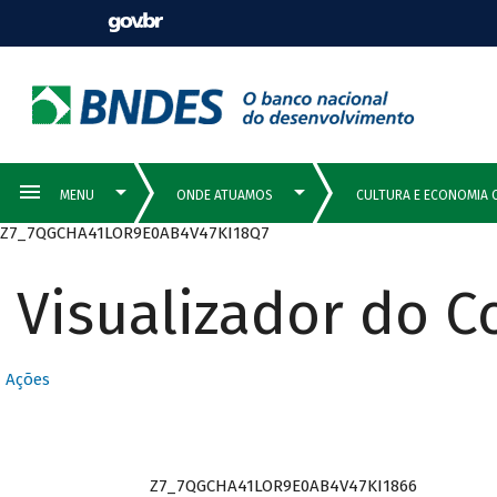
Z7_7QGCHA41LOR9E0AB4V47KI18Q7
Visualizador do 
Ações
Z7_7QGCHA41LOR9E0AB4V47KI1866