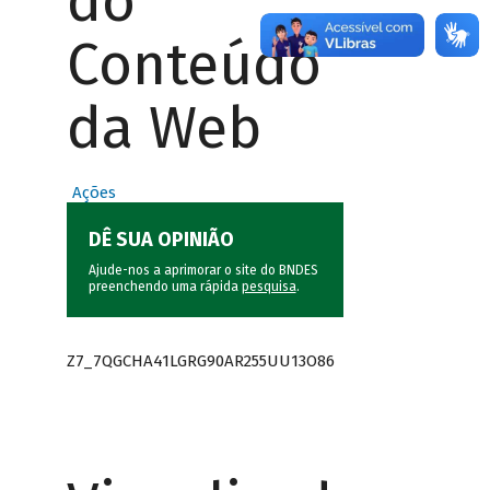
do
Conteúdo
da Web
Ações
DÊ SUA OPINIÃO
Ajude-nos a aprimorar o site do BNDES
preenchendo uma rápida
pesquisa
.
Z7_7QGCHA41LGRG90AR255UU13O86