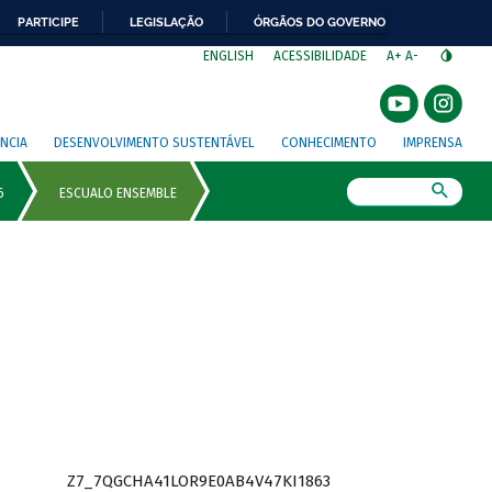
PARTICIPE
LEGISLAÇÃO
ÓRGÃOS DO GOVERNO
⁣
ENGLISH
ACESSIBILIDADE
A+
A-
NCIA
DESENVOLVIMENTO SUSTENTÁVEL
CONHECIMENTO
IMPRENSA
Busca
Z7_7QGCHA41LOR9E0AB4V47KI1863