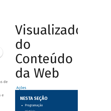
Visualizador
do
Conteúdo
da Web
as de
Ações
h e
NESTA SEÇÃO
Programação