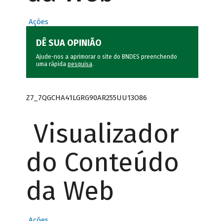
Ações
DÊ SUA OPINIÃO
Ajude-nos a aprimorar o site do BNDES preenchendo
uma rápida
pesquisa
.
Z7_7QGCHA41LGRG90AR255UU13O86
Visualizador
do Conteúdo
da Web
Ações