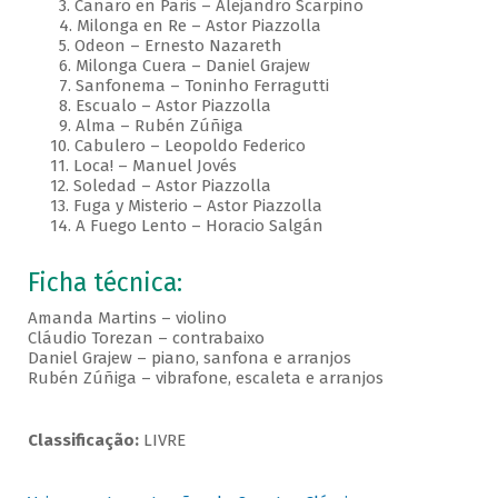
3. Canaro en Paris – Alejandro Scarpino
4. Milonga en Re – Astor Piazzolla
5. Odeon – Ernesto Nazareth
6. Milonga Cuera – Daniel Grajew
7. Sanfonema – Toninho Ferragutti
8. Escualo – Astor Piazzolla
9. Alma – Rubén Zúñiga
10. Cabulero – Leopoldo Federico
11. Loca! – Manuel Jovés
12. Soledad – Astor Piazzolla
13. Fuga y Misterio – Astor Piazzolla
14. A Fuego Lento – Horacio Salgán
Ficha técnica:
Amanda Martins – violino
Cláudio Torezan – contrabaixo
Daniel Grajew – piano, sanfona e arranjos
Rubén Zúñiga – vibrafone, escaleta e arranjos
Classificação:
LIVRE