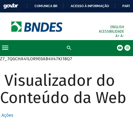
COMUNICA BR
ACESSO À INFORMAÇÃO
PARTI
ENGLISH
ACESSIBILIDADE
A+
A-
Busca
Z7_7QGCHA41LOR9E0AB4V47KI18Q7
Visualizador do
Conteúdo da Web
Ações