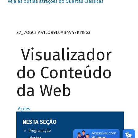
Veja as outras atrações do Quartas Clássicas
Z7_7QGCHA41LOR9E0AB4V47KI1863
Visualizador
do Conteúdo
da Web
Ações
NESTA SEÇÃO
Programação