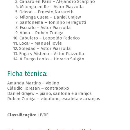
3. Canaro en Paris – Alejandro Scarpino
4. Milonga en Re – Astor Piazzolla
5. Odeon – Ernesto Nazareth
6. Milonga Cuera – Daniel Grajew
7. Sanfonema – Toninho Ferragutti
8. Escualo – Astor Piazzolla
9. Alma – Rubén Zúñiga
10. Cabulero – Leopoldo Federico
11. Loca! – Manuel Jovés
12. Soledad – Astor Piazzolla
13. Fuga y Misterio – Astor Piazzolla
14. A Fuego Lento – Horacio Salgán
Ficha técnica:
Amanda Martins – violino
Cláudio Torezan – contrabaixo
Daniel Grajew – piano, sanfona e arranjos
Rubén Zúñiga – vibrafone, escaleta e arranjos
Classificação:
LIVRE