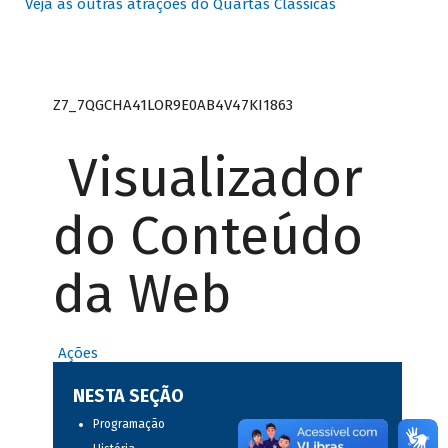
Veja as outras atrações do Quartas Clássicas
Z7_7QGCHA41LOR9E0AB4V47KI1863
Visualizador
do Conteúdo
da Web
Ações
NESTA SEÇÃO
Programação