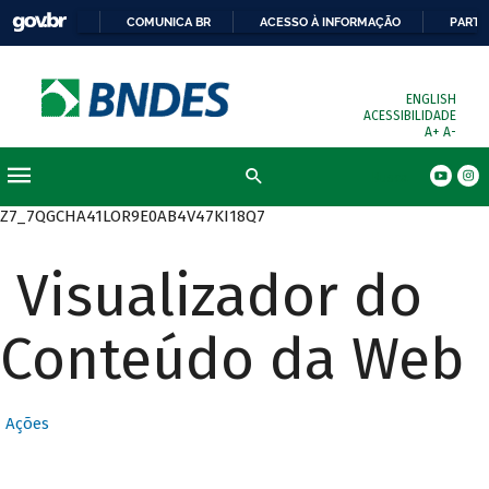
COMUNICA BR
ACESSO À INFORMAÇÃO
PARTI
ENGLISH
ACESSIBILIDADE
A+
A-
Busca
Z7_7QGCHA41LOR9E0AB4V47KI18Q7
Visualizador do
Conteúdo da Web
Ações