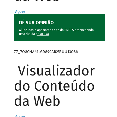
Ações
DÊ SUA OPINIÃO
Ajude-nos a aprimorar o site do BNDES preenchendo
uma rápida
pesquisa
.
Z7_7QGCHA41LGRG90AR255UU13O86
Visualizador
do Conteúdo
da Web
Ações