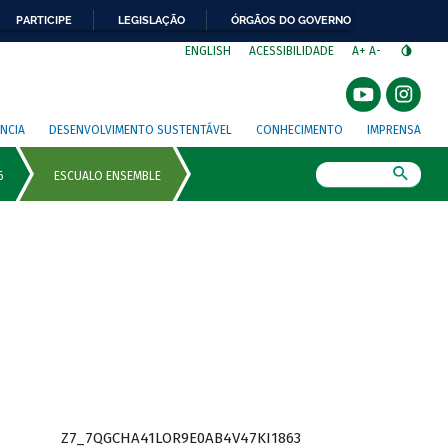
PARTICIPE
LEGISLAÇÃO
ÓRGÃOS DO GOVERNO
⁣
ENGLISH
ACESSIBILIDADE
A+
A-
NCIA
DESENVOLVIMENTO SUSTENTÁVEL
CONHECIMENTO
IMPRENSA
Busca
Z7_7QGCHA41LOR9E0AB4V47KI1863