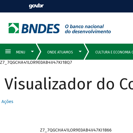
Z7_7QGCHA41LOR9E0AB4V47KI18Q7
Visualizador do 
Ações
Z7_7QGCHA41LOR9E0AB4V47KI1866