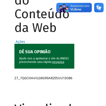
do
Conteúdo
da Web
Ações
DÊ SUA OPINIÃO
Ajude-nos a aprimorar o site do BNDES
preenchendo uma rápida
pesquisa
.
Z7_7QGCHA41LGRG90AR255UU13O86