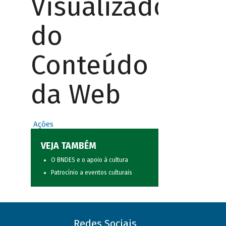
Visualizador
do
Conteúdo
da Web
Ações
VEJA TAMBÉM
O BNDES e o apoio à cultura
Patrocínio a eventos culturais
Redes Sociais