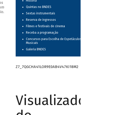
História
os
 um
Quintas no BNDES
io.
Sextas instrumentais
Reserva de ingressos
Filmes e festivais de cinema
Receba a programação
Concursos para Escolha de Espetáculos
Musicais
Galeria BNDES
Z7_7QGCHA41LOR9E0AB4V47KI18M2
Visualizador