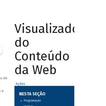
Visualizador
do
Conteúdo
da Web
as de
Ações
h e
NESTA SEÇÃO
Programação