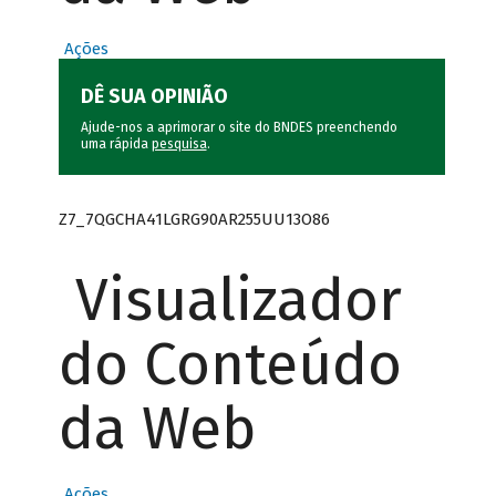
Ações
DÊ SUA OPINIÃO
Ajude-nos a aprimorar o site do BNDES preenchendo
uma rápida
pesquisa
.
Z7_7QGCHA41LGRG90AR255UU13O86
Visualizador
do Conteúdo
da Web
Ações