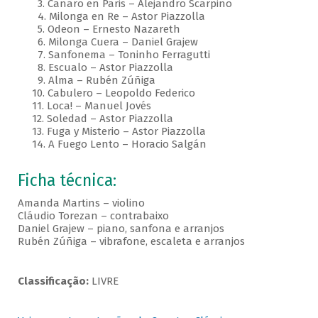
3. Canaro en Paris – Alejandro Scarpino
4. Milonga en Re – Astor Piazzolla
5. Odeon – Ernesto Nazareth
6. Milonga Cuera – Daniel Grajew
7. Sanfonema – Toninho Ferragutti
8. Escualo – Astor Piazzolla
9. Alma – Rubén Zúñiga
10. Cabulero – Leopoldo Federico
11. Loca! – Manuel Jovés
12. Soledad – Astor Piazzolla
13. Fuga y Misterio – Astor Piazzolla
14. A Fuego Lento – Horacio Salgán
Ficha técnica:
Amanda Martins – violino
Cláudio Torezan – contrabaixo
Daniel Grajew – piano, sanfona e arranjos
Rubén Zúñiga – vibrafone, escaleta e arranjos
Classificação:
LIVRE