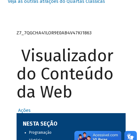
Veja as outras atrações do Quartas Clássicas
Z7_7QGCHA41LOR9E0AB4V47KI1863
Visualizador
do Conteúdo
da Web
Ações
NESTA SEÇÃO
Programação