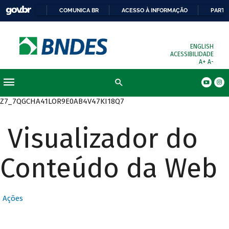
COMUNICA BR
ACESSO À INFORMAÇÃO
PARTI
ENGLISH
ACESSIBILIDADE
A+
A-
Busca
Z7_7QGCHA41LOR9E0AB4V47KI18Q7
Visualizador do
Conteúdo da Web
Ações