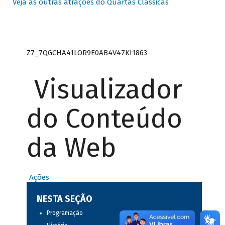
Veja as outras atrações do Quartas Clássicas
Z7_7QGCHA41LOR9E0AB4V47KI1863
Visualizador
do Conteúdo
da Web
Ações
NESTA SEÇÃO
Programação