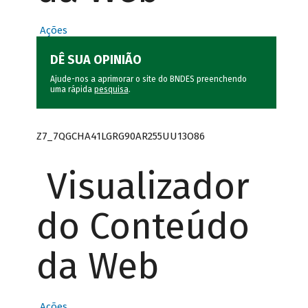
Ações
DÊ SUA OPINIÃO
Ajude-nos a aprimorar o site do BNDES preenchendo
uma rápida
pesquisa
.
Z7_7QGCHA41LGRG90AR255UU13O86
Visualizador
do Conteúdo
da Web
Ações