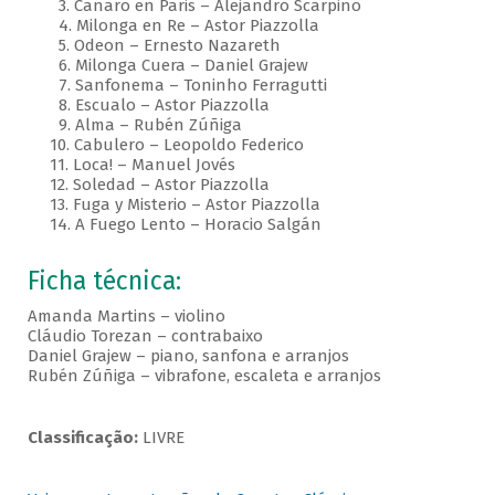
3. Canaro en Paris – Alejandro Scarpino
4. Milonga en Re – Astor Piazzolla
5. Odeon – Ernesto Nazareth
6. Milonga Cuera – Daniel Grajew
7. Sanfonema – Toninho Ferragutti
8. Escualo – Astor Piazzolla
9. Alma – Rubén Zúñiga
10. Cabulero – Leopoldo Federico
11. Loca! – Manuel Jovés
12. Soledad – Astor Piazzolla
13. Fuga y Misterio – Astor Piazzolla
14. A Fuego Lento – Horacio Salgán
Ficha técnica:
Amanda Martins – violino
Cláudio Torezan – contrabaixo
Daniel Grajew – piano, sanfona e arranjos
Rubén Zúñiga – vibrafone, escaleta e arranjos
Classificação:
LIVRE