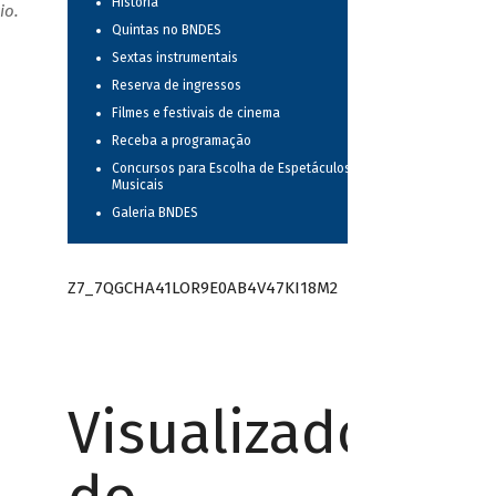
História
io.
Quintas no BNDES
Sextas instrumentais
Reserva de ingressos
Filmes e festivais de cinema
Receba a programação
Concursos para Escolha de Espetáculos
Musicais
Galeria BNDES
Z7_7QGCHA41LOR9E0AB4V47KI18M2
Visualizador