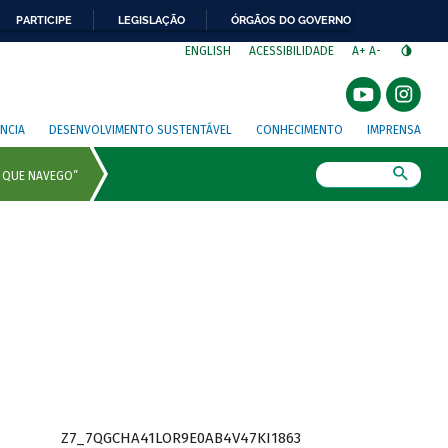
PARTICIPE
LEGISLAÇÃO
ÓRGÃOS DO GOVERNO
⁣
ENGLISH
ACESSIBILIDADE
A+
A-
NCIA
DESENVOLVIMENTO SUSTENTÁVEL
CONHECIMENTO
IMPRENSA
Busca
Z7_7QGCHA41LOR9E0AB4V47KI1863