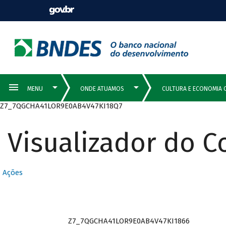
Z7_7QGCHA41LOR9E0AB4V47KI18Q7
Visualizador do 
Ações
Z7_7QGCHA41LOR9E0AB4V47KI1866