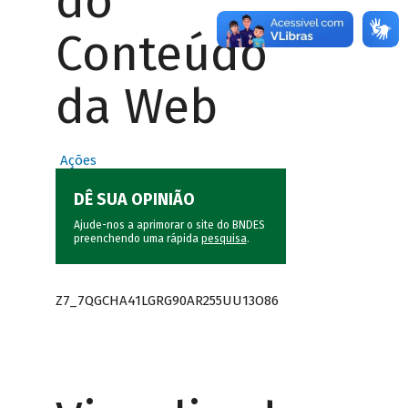
do
Conteúdo
da Web
Ações
DÊ SUA OPINIÃO
Ajude-nos a aprimorar o site do BNDES
preenchendo uma rápida
pesquisa
.
Z7_7QGCHA41LGRG90AR255UU13O86