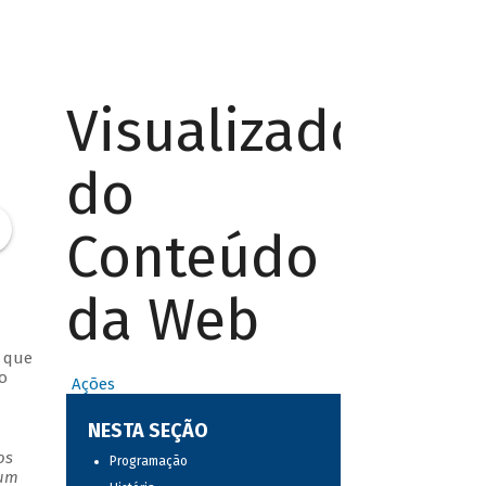
Visualizador
do
Conteúdo
da Web
s que
o
Ações
NESTA SEÇÃO
os
Programação
 um