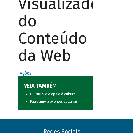
Visualizador
do
Conteúdo
da Web
Ações
VEJA TAMBÉM
O BNDES e o apoio à cultura
Patrocínio a eventos culturais
Redes Sociais