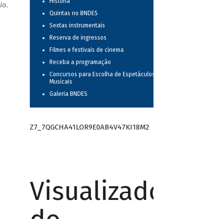
História
io.
Quintas no BNDES
Sextas instrumentais
Reserva de ingressos
Filmes e festivais de cinema
Receba a programação
Concursos para Escolha de Espetáculos
Musicais
Galeria BNDES
Z7_7QGCHA41LOR9E0AB4V47KI18M2
Visualizador