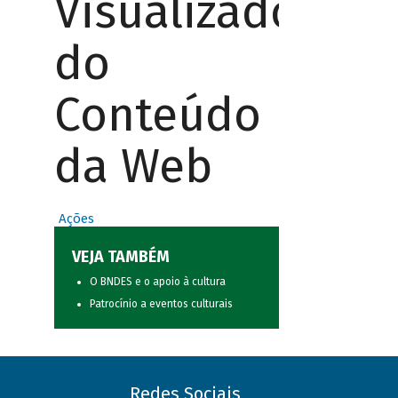
Visualizador
do
Conteúdo
da Web
Ações
VEJA TAMBÉM
O BNDES e o apoio à cultura
Patrocínio a eventos culturais
Redes Sociais