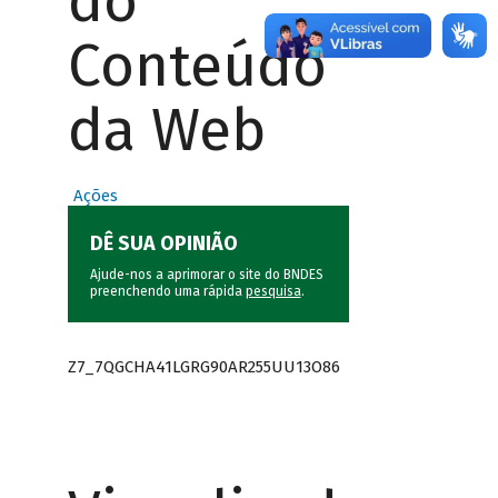
do
Conteúdo
da Web
Ações
DÊ SUA OPINIÃO
Ajude-nos a aprimorar o site do BNDES
preenchendo uma rápida
pesquisa
.
Z7_7QGCHA41LGRG90AR255UU13O86