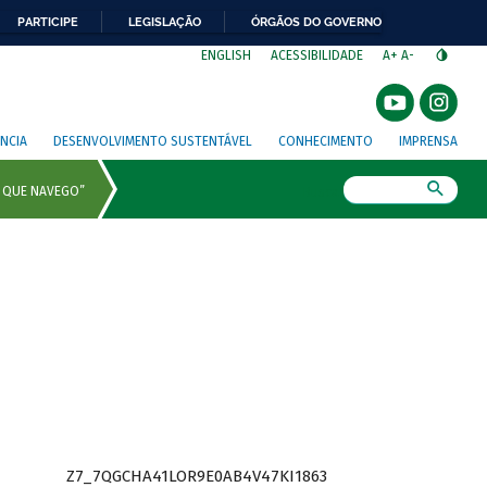
PARTICIPE
LEGISLAÇÃO
ÓRGÃOS DO GOVERNO
⁣
ENGLISH
ACESSIBILIDADE
A+
A-
NCIA
DESENVOLVIMENTO SUSTENTÁVEL
CONHECIMENTO
IMPRENSA
Busca
Z7_7QGCHA41LOR9E0AB4V47KI1863