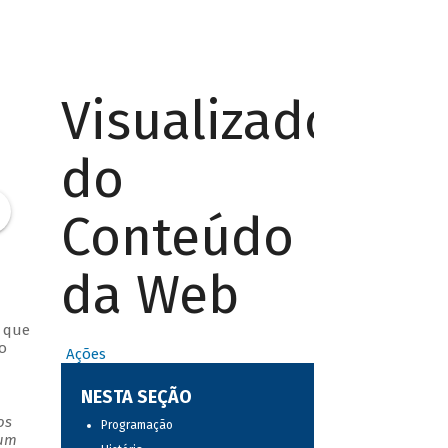
Visualizador
do
Conteúdo
da Web
s que
o
Ações
NESTA SEÇÃO
os
Programação
 um