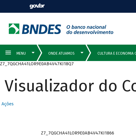
Z7_7QGCHA41LOR9E0AB4V47KI18Q7
Visualizador do 
Ações
Z7_7QGCHA41LOR9E0AB4V47KI1866