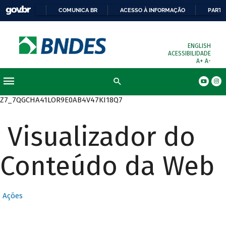
COMUNICA BR
ACESSO À INFORMAÇÃO
PARTI
ENGLISH
ACESSIBILIDADE
A+
A-
Busca
Z7_7QGCHA41LOR9E0AB4V47KI18Q7
Visualizador do
Conteúdo da Web
Ações