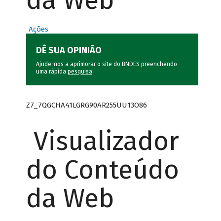
da Web
Ações
DÊ SUA OPINIÃO
Ajude-nos a aprimorar o site do BNDES preenchendo
uma rápida
pesquisa
.
Z7_7QGCHA41LGRG90AR255UU13O86
Visualizador
do Conteúdo
da Web