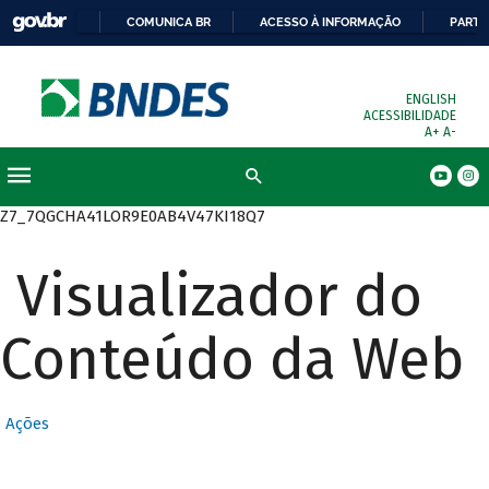
COMUNICA BR
ACESSO À INFORMAÇÃO
PARTI
ENGLISH
ACESSIBILIDADE
A+
A-
Busca
Z7_7QGCHA41LOR9E0AB4V47KI18Q7
Visualizador do
Conteúdo da Web
Ações