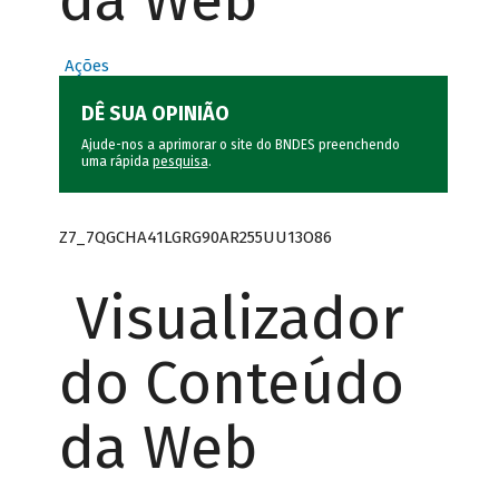
da Web
Ações
DÊ SUA OPINIÃO
Ajude-nos a aprimorar o site do BNDES preenchendo
uma rápida
pesquisa
.
Z7_7QGCHA41LGRG90AR255UU13O86
Visualizador
do Conteúdo
da Web