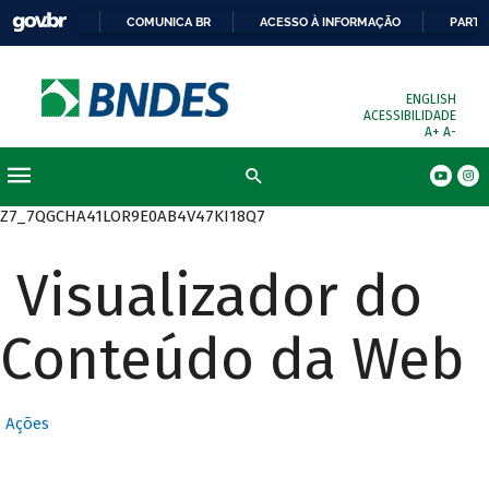
COMUNICA BR
ACESSO À INFORMAÇÃO
PARTI
ENGLISH
ACESSIBILIDADE
A+
A-
Busca
Z7_7QGCHA41LOR9E0AB4V47KI18Q7
Visualizador do
Conteúdo da Web
Ações