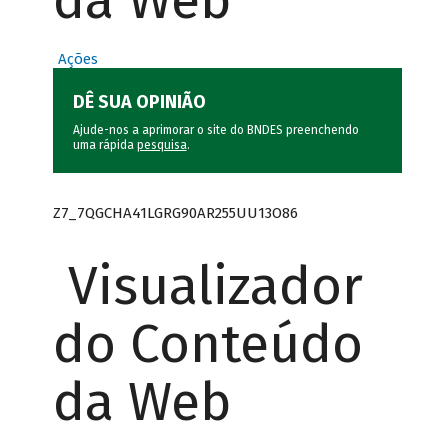
da Web
Ações
DÊ SUA OPINIÃO
Ajude-nos a aprimorar o site do BNDES preenchendo
uma rápida
pesquisa
.
Z7_7QGCHA41LGRG90AR255UU13O86
Visualizador
do Conteúdo
da Web