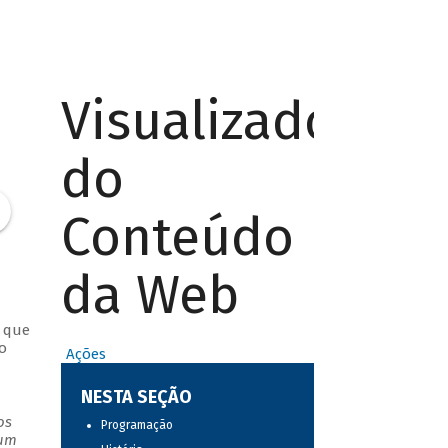
Visualizador
do
Conteúdo
da Web
s que
o
Ações
NESTA SEÇÃO
os
Programação
 um