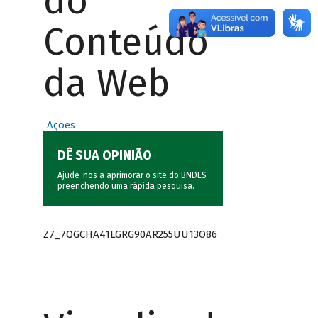
do
Conteúdo
da Web
Ações
DÊ SUA OPINIÃO
Ajude-nos a aprimorar o site do BNDES
preenchendo uma rápida
pesquisa
.
Z7_7QGCHA41LGRG90AR255UU13O86