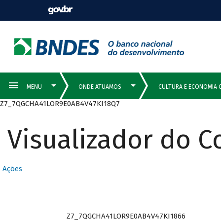
Z7_7QGCHA41LOR9E0AB4V47KI18Q7
Visualizador do 
Ações
Z7_7QGCHA41LOR9E0AB4V47KI1866