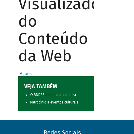
Visualizador
do
Conteúdo
da Web
Ações
VEJA TAMBÉM
O BNDES e o apoio à cultura
Patrocínio a eventos culturais
Redes Sociais