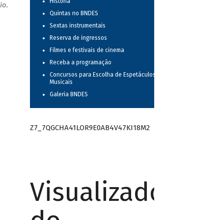
História
io.
Quintas no BNDES
Sextas instrumentais
Reserva de ingressos
Filmes e festivais de cinema
Receba a programação
Concursos para Escolha de Espetáculos
Musicais
Galeria BNDES
Z7_7QGCHA41LOR9E0AB4V47KI18M2
Visualizador