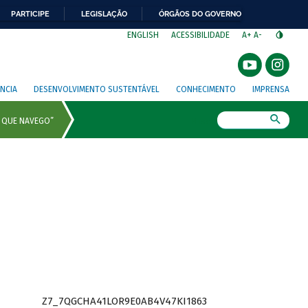
PARTICIPE
LEGISLAÇÃO
ÓRGÃOS DO GOVERNO
⁣
ENGLISH
ACESSIBILIDADE
A+
A-
NCIA
DESENVOLVIMENTO SUSTENTÁVEL
CONHECIMENTO
IMPRENSA
Busca
Z7_7QGCHA41LOR9E0AB4V47KI1863