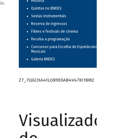
História
io.
Quintas no BNDES
Sextas instrumentais
Reserva de ingressos
Filmes e festivais de cinema
Receba a programação
Concursos para Escolha de Espetáculos
Musicais
Galeria BNDES
Z7_7QGCHA41LOR9E0AB4V47KI18M2
Visualizador