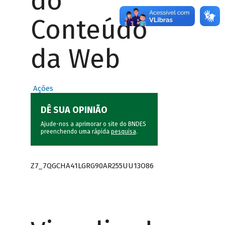
do
Conteúdo
da Web
Ações
DÊ SUA OPINIÃO
Ajude-nos a aprimorar o site do BNDES
preenchendo uma rápida
pesquisa
.
Z7_7QGCHA41LGRG90AR255UU13O86