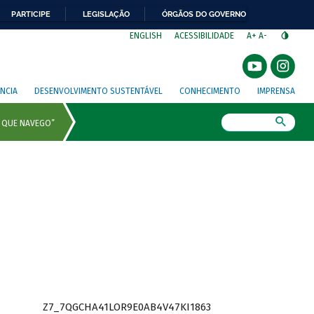
PARTICIPE
LEGISLAÇÃO
ÓRGÃOS DO GOVERNO
⁣
ENGLISH
ACESSIBILIDADE
A+
A-
NCIA
DESENVOLVIMENTO SUSTENTÁVEL
CONHECIMENTO
IMPRENSA
Busca
Z7_7QGCHA41LOR9E0AB4V47KI1863