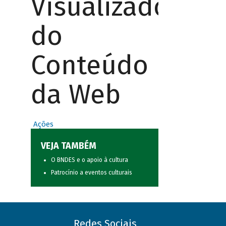
Visualizador
do
Conteúdo
da Web
Ações
VEJA TAMBÉM
O BNDES e o apoio à cultura
Patrocínio a eventos culturais
Redes Sociais