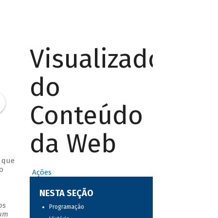
Visualizador
do
Conteúdo
da Web
s que
o
Ações
NESTA SEÇÃO
os
Programação
 um