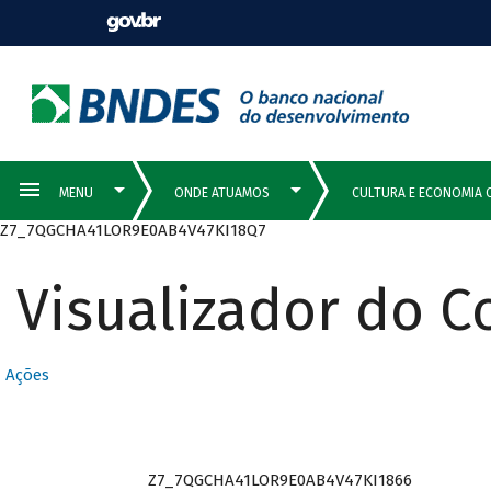
Z7_7QGCHA41LOR9E0AB4V47KI18Q7
Visualizador do 
Ações
Z7_7QGCHA41LOR9E0AB4V47KI1866