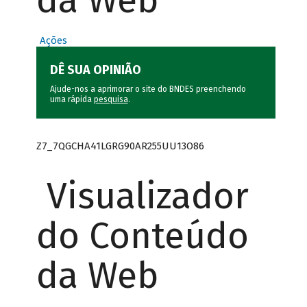
da Web
Ações
DÊ SUA OPINIÃO
Ajude-nos a aprimorar o site do BNDES preenchendo
uma rápida
pesquisa
.
Z7_7QGCHA41LGRG90AR255UU13O86
Visualizador
do Conteúdo
da Web