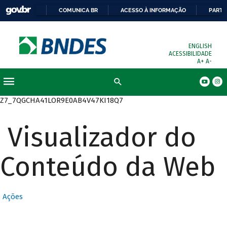
COMUNICA BR
ACESSO À INFORMAÇÃO
PARTI
ENGLISH
ACESSIBILIDADE
A+
A-
Busca
Z7_7QGCHA41LOR9E0AB4V47KI18Q7
Visualizador do
Conteúdo da Web
Ações