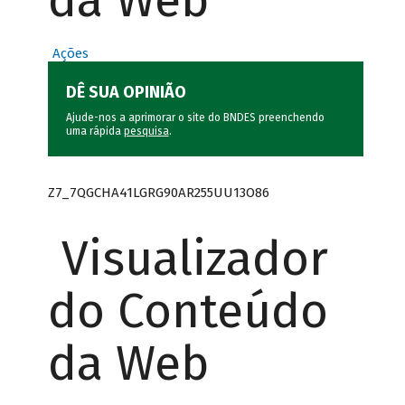
da Web
Ações
DÊ SUA OPINIÃO
Ajude-nos a aprimorar o site do BNDES preenchendo
uma rápida
pesquisa
.
Z7_7QGCHA41LGRG90AR255UU13O86
Visualizador
do Conteúdo
da Web