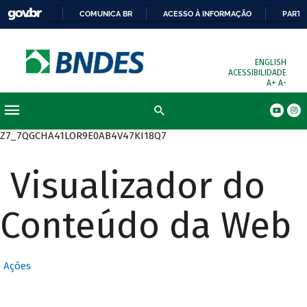
COMUNICA BR
ACESSO À INFORMAÇÃO
PARTI
ENGLISH
ACESSIBILIDADE
A+
A-
Busca
Z7_7QGCHA41LOR9E0AB4V47KI18Q7
Visualizador do
Conteúdo da Web
Ações