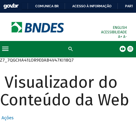
COMUNICA BR
ACESSO À INFORMAÇÃO
PARTI
ENGLISH
ACESSIBILIDADE
A+
A-
Busca
Z7_7QGCHA41LOR9E0AB4V47KI18Q7
Visualizador do
Conteúdo da Web
Ações