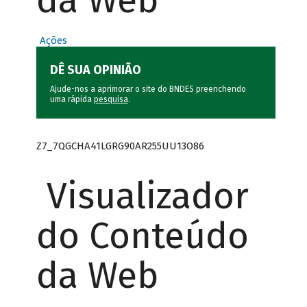
da Web
Ações
DÊ SUA OPINIÃO
Ajude-nos a aprimorar o site do BNDES preenchendo
uma rápida
pesquisa
.
Z7_7QGCHA41LGRG90AR255UU13O86
Visualizador
do Conteúdo
da Web