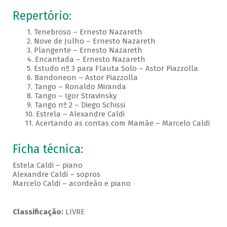
Repertório:
1. Tenebroso – Ernesto Nazareth
2. Nove de Julho – Ernesto Nazareth
3. Plangente – Ernesto Nazareth
4. Encantada – Ernesto Nazareth
5. Estudo nº 3 para Flauta Solo – Astor Piazzolla
6. Bandoneon – Astor Piazzolla
7. Tango – Ronaldo Miranda
8. Tango – Igor Stravinsky
9. Tango nº 2 – Diego Schissi
10. Estrela – Alexandre Caldi
11. Acertando as contas com Mamãe – Marcelo Caldi
Ficha técnica:
Estela Caldi – piano
Alexandre Caldi – sopros
Marcelo Caldi – acordeão e piano
Classificação:
LIVRE