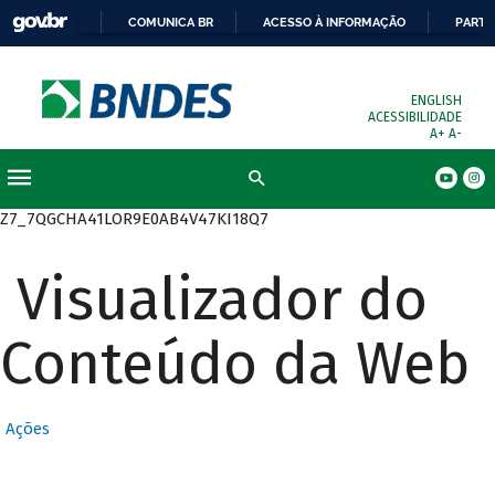
COMUNICA BR
ACESSO À INFORMAÇÃO
PARTI
ENGLISH
ACESSIBILIDADE
A+
A-
Busca
Z7_7QGCHA41LOR9E0AB4V47KI18Q7
Visualizador do
Conteúdo da Web
Ações