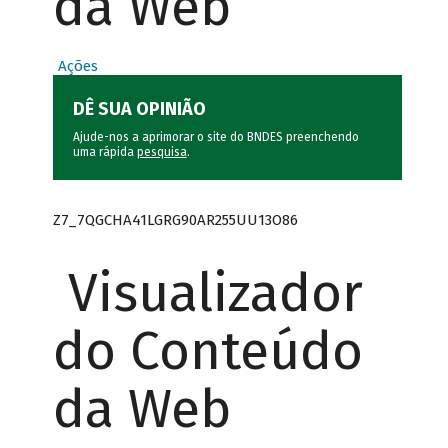
da Web
Ações
DÊ SUA OPINIÃO
Ajude-nos a aprimorar o site do BNDES preenchendo
uma rápida
pesquisa
.
Z7_7QGCHA41LGRG90AR255UU13O86
Visualizador
do Conteúdo
da Web