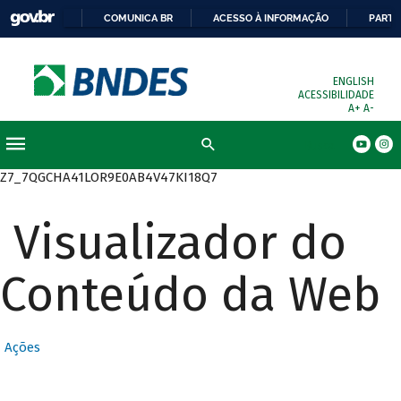
COMUNICA BR
ACESSO À INFORMAÇÃO
PARTI
ENGLISH
ACESSIBILIDADE
A+
A-
Busca
Z7_7QGCHA41LOR9E0AB4V47KI18Q7
Visualizador do
Conteúdo da Web
Ações