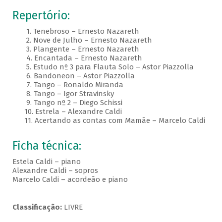
Repertório:
1. Tenebroso – Ernesto Nazareth
2. Nove de Julho – Ernesto Nazareth
3. Plangente – Ernesto Nazareth
4. Encantada – Ernesto Nazareth
5. Estudo nº 3 para Flauta Solo – Astor Piazzolla
6. Bandoneon – Astor Piazzolla
7. Tango – Ronaldo Miranda
8. Tango – Igor Stravinsky
9. Tango nº 2 – Diego Schissi
10. Estrela – Alexandre Caldi
11. Acertando as contas com Mamãe – Marcelo Caldi
Ficha técnica:
Estela Caldi – piano
Alexandre Caldi – sopros
Marcelo Caldi – acordeão e piano
Classificação:
LIVRE