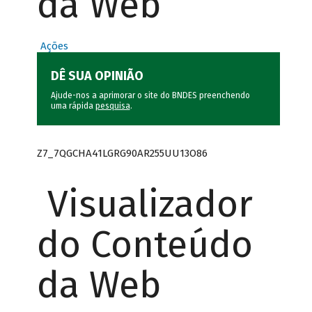
da Web
Ações
DÊ SUA OPINIÃO
Ajude-nos a aprimorar o site do BNDES preenchendo
uma rápida
pesquisa
.
Z7_7QGCHA41LGRG90AR255UU13O86
Visualizador
do Conteúdo
da Web