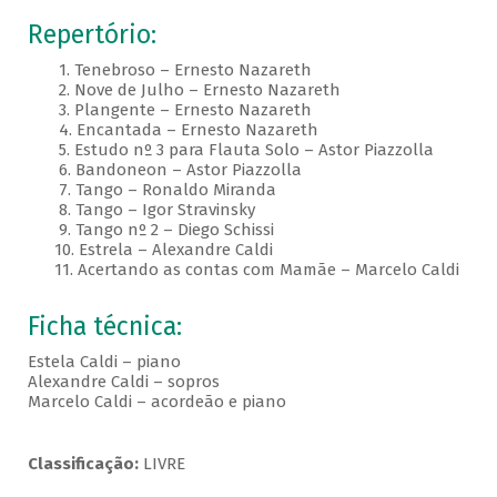
Repertório:
1. Tenebroso – Ernesto Nazareth
2. Nove de Julho – Ernesto Nazareth
3. Plangente – Ernesto Nazareth
4. Encantada – Ernesto Nazareth
5. Estudo nº 3 para Flauta Solo – Astor Piazzolla
6. Bandoneon – Astor Piazzolla
7. Tango – Ronaldo Miranda
8. Tango – Igor Stravinsky
9. Tango nº 2 – Diego Schissi
10. Estrela – Alexandre Caldi
11. Acertando as contas com Mamãe – Marcelo Caldi
Ficha técnica:
Estela Caldi – piano
Alexandre Caldi – sopros
Marcelo Caldi – acordeão e piano
Classificação:
LIVRE