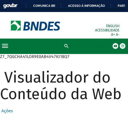
COMUNICA BR
ACESSO À INFORMAÇÃO
PARTI
ENGLISH
ACESSIBILIDADE
A+
A-
Busca
Z7_7QGCHA41LOR9E0AB4V47KI18Q7
Visualizador do
Conteúdo da Web
Ações