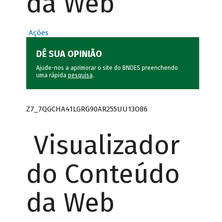
da Web
Ações
DÊ SUA OPINIÃO
Ajude-nos a aprimorar o site do BNDES preenchendo
uma rápida
pesquisa
.
Z7_7QGCHA41LGRG90AR255UU13O86
Visualizador
do Conteúdo
da Web