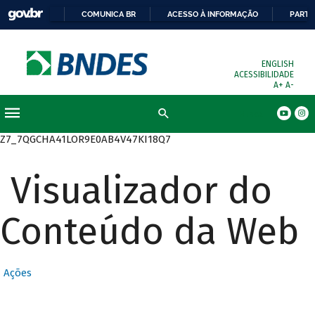
COMUNICA BR
ACESSO À INFORMAÇÃO
PARTI
ENGLISH
ACESSIBILIDADE
A+
A-
Busca
Z7_7QGCHA41LOR9E0AB4V47KI18Q7
Visualizador do
Conteúdo da Web
Ações