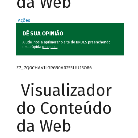
da Web
Ações
DÊ SUA OPINIÃO
Ajude-nos a aprimorar o site do BNDES preenchendo
uma rápida
pesquisa
.
Z7_7QGCHA41LGRG90AR255UU13O86
Visualizador
do Conteúdo
da Web