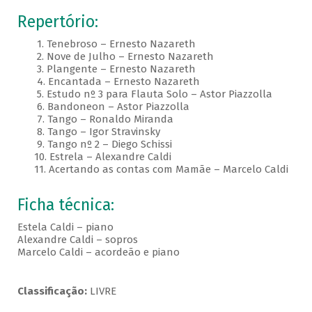
Repertório:
1. Tenebroso – Ernesto Nazareth
2. Nove de Julho – Ernesto Nazareth
3. Plangente – Ernesto Nazareth
4. Encantada – Ernesto Nazareth
5. Estudo nº 3 para Flauta Solo – Astor Piazzolla
6. Bandoneon – Astor Piazzolla
7. Tango – Ronaldo Miranda
8. Tango – Igor Stravinsky
9. Tango nº 2 – Diego Schissi
10. Estrela – Alexandre Caldi
11. Acertando as contas com Mamãe – Marcelo Caldi
Ficha técnica:
Estela Caldi – piano
Alexandre Caldi – sopros
Marcelo Caldi – acordeão e piano
Classificação:
LIVRE