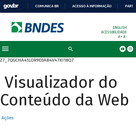
COMUNICA BR
ACESSO À INFORMAÇÃO
PARTI
ENGLISH
ACESSIBILIDADE
A+
A-
Busca
Z7_7QGCHA41LOR9E0AB4V47KI18Q7
Visualizador do
Conteúdo da Web
Ações