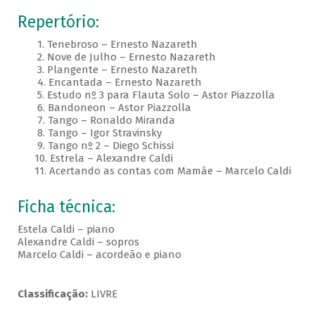
Repertório:
1. Tenebroso – Ernesto Nazareth
2. Nove de Julho – Ernesto Nazareth
3. Plangente – Ernesto Nazareth
4. Encantada – Ernesto Nazareth
5. Estudo nº 3 para Flauta Solo – Astor Piazzolla
6. Bandoneon – Astor Piazzolla
7. Tango – Ronaldo Miranda
8. Tango – Igor Stravinsky
9. Tango nº 2 – Diego Schissi
10. Estrela – Alexandre Caldi
11. Acertando as contas com Mamãe – Marcelo Caldi
Ficha técnica:
Estela Caldi – piano
Alexandre Caldi – sopros
Marcelo Caldi – acordeão e piano
Classificação:
LIVRE