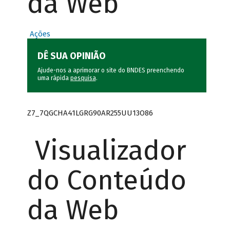
da Web
Ações
DÊ SUA OPINIÃO
Ajude-nos a aprimorar o site do BNDES preenchendo
uma rápida
pesquisa
.
Z7_7QGCHA41LGRG90AR255UU13O86
Visualizador
do Conteúdo
da Web