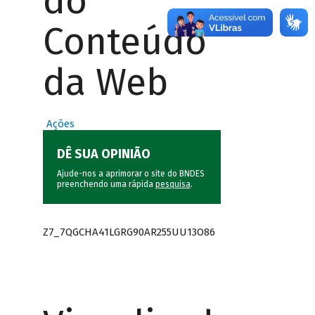
do
Conteúdo
da Web
Ações
DÊ SUA OPINIÃO
Ajude-nos a aprimorar o site do BNDES
preenchendo uma rápida
pesquisa
.
Z7_7QGCHA41LGRG90AR255UU13O86