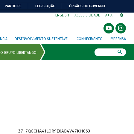
PARTICIPE
LEGISLAÇÃO
ÓRGÃOS DO GOVERNO
⁣
ENGLISH
ACESSIBILIDADE
A+
A-
NCIA
DESENVOLVIMENTO SUSTENTÁVEL
CONHECIMENTO
IMPRENSA
Busca
Z7_7QGCHA41LOR9E0AB4V47KI1863