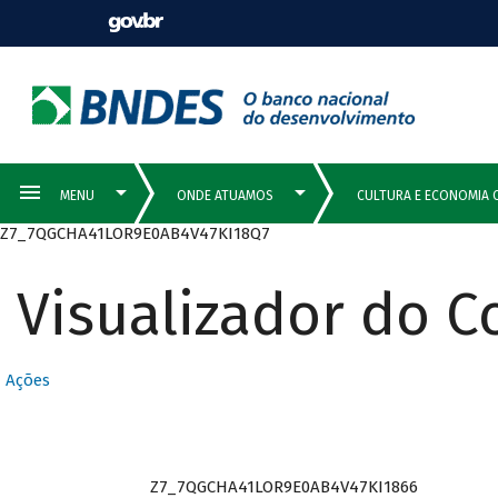
Z7_7QGCHA41LOR9E0AB4V47KI18Q7
Visualizador do 
Ações
Z7_7QGCHA41LOR9E0AB4V47KI1866