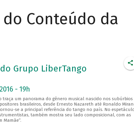
r do Conteúdo da
s do Grupo LiberTango
2016 - 19h
go traça um panorama do gênero musical nascido nos subúrbios
positores brasileiros, desde Ernesto Nazareth até Ronaldo Miran
rnou-se a principal referência do tango no país. No espetáculo
 instrumentistas, também mostra seu lado composicional, com as
om Mamãe”.