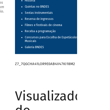
História
os
 um
Quintas no BNDES
io.
Sextas instrumentais
Reserva de ingressos
Filmes e festivais de cinema
Receba a programação
Concursos para Escolha de Espetáculos
Musicais
Galeria BNDES
Z7_7QGCHA41LOR9E0AB4V47KI18M2
Visualizador