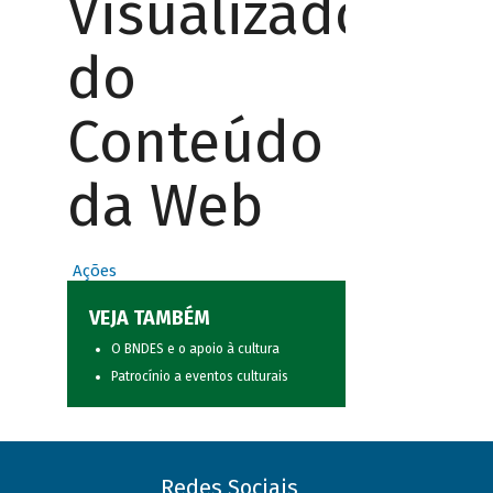
Visualizador
do
Conteúdo
da Web
Ações
VEJA TAMBÉM
O BNDES e o apoio à cultura
Patrocínio a eventos culturais
Redes Sociais