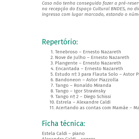
Caso não tenha conseguido fazer a pré-reserv
na recepção do Espaço Cultural BNDES, no di
ingresso com lugar marcado, estando o númer
Repertório:
1. Tenebroso – Ernesto Nazareth
2. Nove de Julho – Ernesto Nazareth
3. Plangente – Ernesto Nazareth
4. Encantada – Ernesto Nazareth
5. Estudo nº 3 para Flauta Solo – Astor P
6. Bandoneon – Astor Piazzolla
7. Tango – Ronaldo Miranda
8. Tango – Igor Stravinsky
9. Tango nº 2 – Diego Schissi
10. Estrela – Alexandre Caldi
11. Acertando as contas com Mamãe – Mar
Ficha técnica:
Estela Caldi – piano