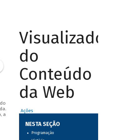
Visualizador
do
Conteúdo
da Web
 do
da.
Ações
, a
NESTA SEÇÃO
Programação