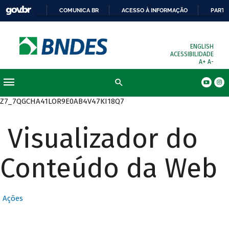
COMUNICA BR
ACESSO À INFORMAÇÃO
PARTI
ENGLISH
ACESSIBILIDADE
A+
A-
Busca
Z7_7QGCHA41LOR9E0AB4V47KI18Q7
Visualizador do
Conteúdo da Web
Ações