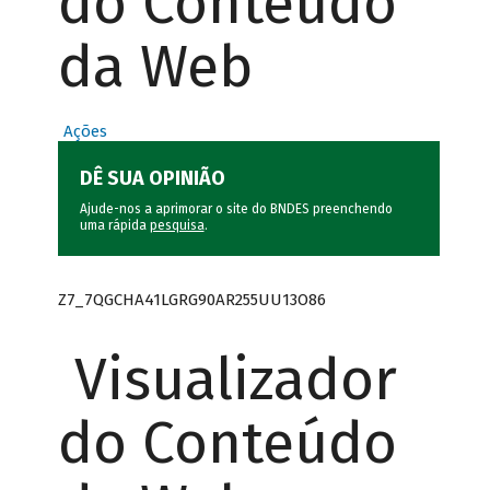
do Conteúdo
da Web
Ações
DÊ SUA OPINIÃO
Ajude-nos a aprimorar o site do BNDES preenchendo
uma rápida
pesquisa
.
Z7_7QGCHA41LGRG90AR255UU13O86
Visualizador
do Conteúdo