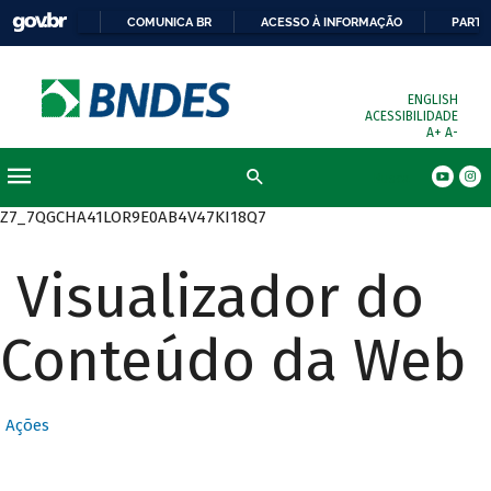
COMUNICA BR
ACESSO À INFORMAÇÃO
PARTI
ENGLISH
ACESSIBILIDADE
A+
A-
Busca
Z7_7QGCHA41LOR9E0AB4V47KI18Q7
Visualizador do
Conteúdo da Web
Ações