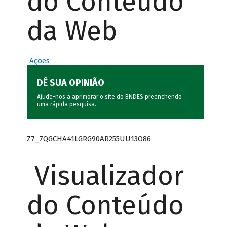
do Conteúdo
da Web
Ações
DÊ SUA OPINIÃO
Ajude-nos a aprimorar o site do BNDES preenchendo
uma rápida
pesquisa
.
Z7_7QGCHA41LGRG90AR255UU13O86
Visualizador
do Conteúdo