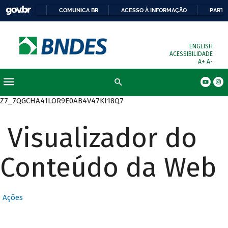
COMUNICA BR
ACESSO À INFORMAÇÃO
PARTI
ENGLISH
ACESSIBILIDADE
A+
A-
Busca
Z7_7QGCHA41LOR9E0AB4V47KI18Q7
Visualizador do
Conteúdo da Web
Ações