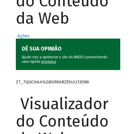
do Conteúdo
da Web
Ações
DÊ SUA OPINIÃO
Ajude-nos a aprimorar o site do BNDES preenchendo
uma rápida
pesquisa
.
Z7_7QGCHA41LGRG90AR255UU13O86
Visualizador
do Conteúdo