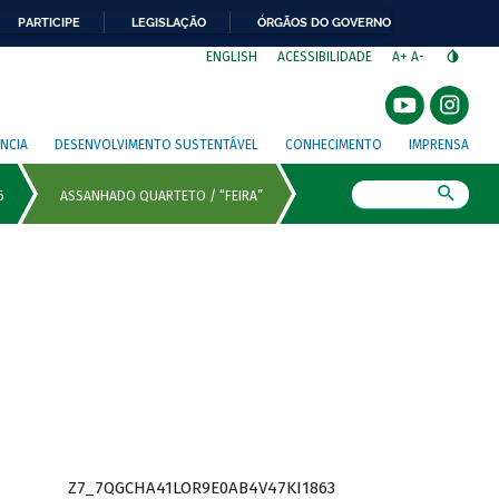
PARTICIPE
LEGISLAÇÃO
ÓRGÃOS DO GOVERNO
⁣
ENGLISH
ACESSIBILIDADE
A+
A-
NCIA
DESENVOLVIMENTO SUSTENTÁVEL
CONHECIMENTO
IMPRENSA
Busca
Z7_7QGCHA41LOR9E0AB4V47KI1863