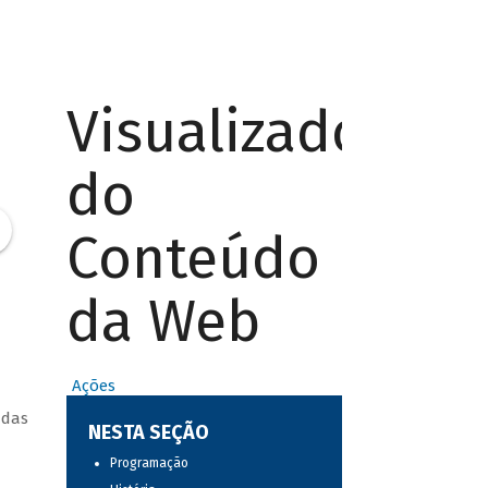
Visualizador
do
Conteúdo
da Web
Ações
 das
NESTA SEÇÃO
Programação