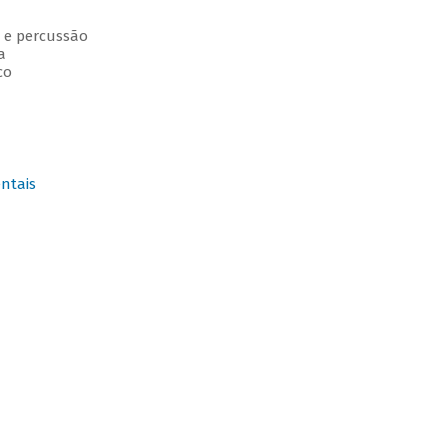
a e percussão
a
co
ntais