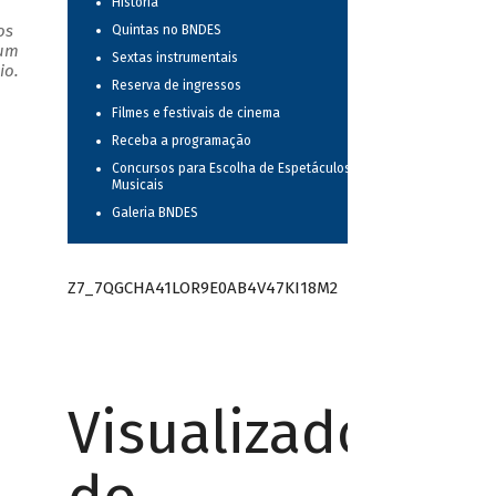
História
os
Quintas no BNDES
 um
Sextas instrumentais
io.
Reserva de ingressos
Filmes e festivais de cinema
Receba a programação
Concursos para Escolha de Espetáculos
Musicais
Galeria BNDES
Z7_7QGCHA41LOR9E0AB4V47KI18M2
Visualizador