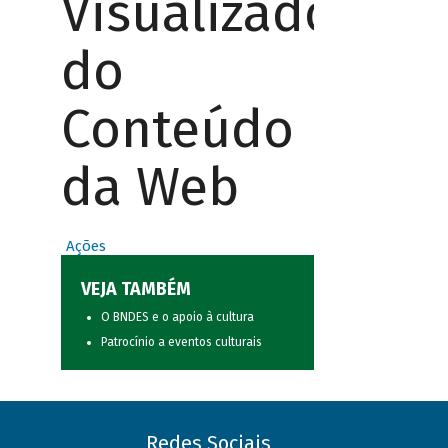
Visualizador
do
Conteúdo
da Web
Ações
VEJA TAMBÉM
O BNDES e o apoio à cultura
Patrocínio a eventos culturais
Redes Sociais