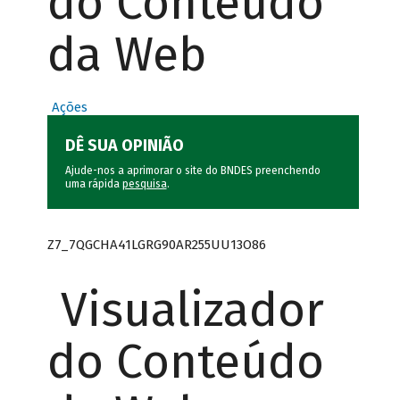
do Conteúdo
da Web
Ações
DÊ SUA OPINIÃO
Ajude-nos a aprimorar o site do BNDES preenchendo
uma rápida
pesquisa
.
Z7_7QGCHA41LGRG90AR255UU13O86
Visualizador
do Conteúdo