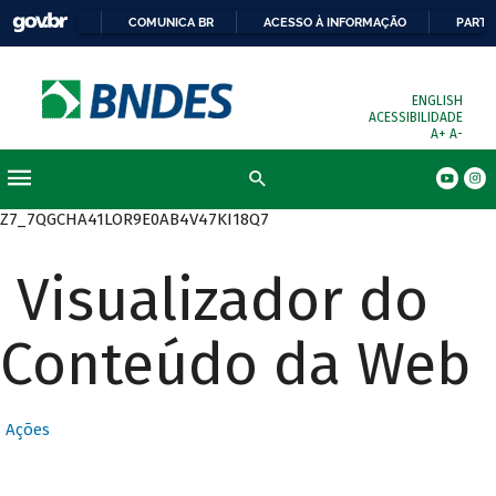
COMUNICA BR
ACESSO À INFORMAÇÃO
PARTI
ENGLISH
ACESSIBILIDADE
A+
A-
Busca
Z7_7QGCHA41LOR9E0AB4V47KI18Q7
Visualizador do
Conteúdo da Web
Ações