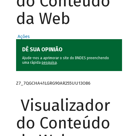
do Conteúdo
da Web
Ações
DÊ SUA OPINIÃO
Ajude-nos a aprimorar o site do BNDES preenchendo
uma rápida
pesquisa
.
Z7_7QGCHA41LGRG90AR255UU13O86
Visualizador
do Conteúdo