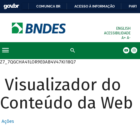
COMUNICA BR
ACESSO À INFORMAÇÃO
PARTI
ENGLISH
ACESSIBILIDADE
A+
A-
Busca
Z7_7QGCHA41LOR9E0AB4V47KI18Q7
Visualizador do
Conteúdo da Web
Ações