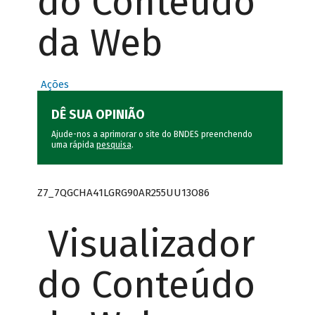
do Conteúdo
da Web
Ações
DÊ SUA OPINIÃO
Ajude-nos a aprimorar o site do BNDES preenchendo
uma rápida
pesquisa
.
Z7_7QGCHA41LGRG90AR255UU13O86
Visualizador
do Conteúdo