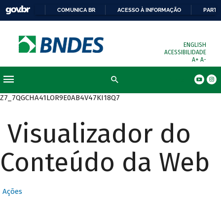
COMUNICA BR
ACESSO À INFORMAÇÃO
PARTI
ENGLISH
ACESSIBILIDADE
A+
A-
Busca
Z7_7QGCHA41LOR9E0AB4V47KI18Q7
Visualizador do
Conteúdo da Web
Ações