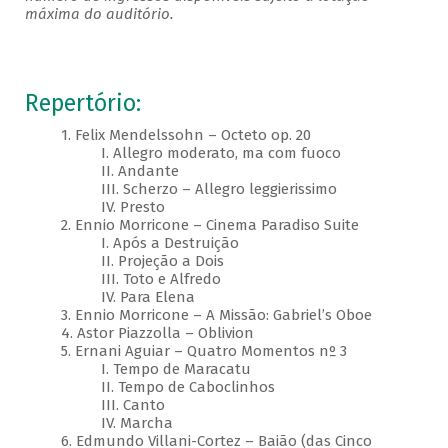
máxima do auditório.
Repertório:
1. Felix Mendelssohn – Octeto op. 20
I. Allegro moderato, ma com fuoco
II. Andante
III. Scherzo – Allegro leggierissimo
IV. Presto
2. Ennio Morricone – Cinema Paradiso Suite
I. Após a Destruição
II. Projeção a Dois
III. Toto e Alfredo
IV. Para Elena
3. Ennio Morricone – A Missão: Gabriel’s Oboe
4. Astor Piazzolla – Oblivion
5. Ernani Aguiar – Quatro Momentos nº 3
I. Tempo de Maracatu
II. Tempo de Caboclinhos
III. Canto
IV. Marcha
6. Edmundo Villani-Cortez – Baião (das Cinco