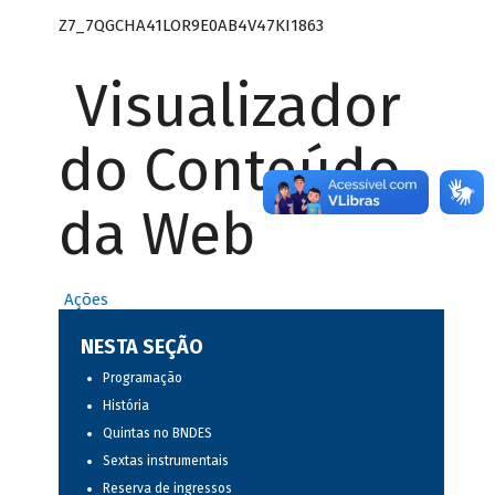
Z7_7QGCHA41LOR9E0AB4V47KI1863
Visualizador
do Conteúdo
da Web
Ações
NESTA SEÇÃO
Programação
História
Quintas no BNDES
Sextas instrumentais
Reserva de ingressos