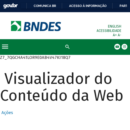
COMUNICA BR
ACESSO À INFORMAÇÃO
PARTI
ENGLISH
ACESSIBILIDADE
A+
A-
Busca
Z7_7QGCHA41LOR9E0AB4V47KI18Q7
Visualizador do
Conteúdo da Web
Ações