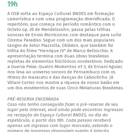
19h
A OSB volta ao Espaço Cultural BNDES em formação
camerística e com uma programação diversificada. O
repertório, que começa no período romântico com o
Octeto op. 20 de Mendelssohn, passa pelas trilhas
sonoras de Ennio Morriconne, com destaque para suíte
Cinema Paradiso. Segue com um dos mais populares
tangos de Astor Piazzolla, Oblivion, que também foi
trilha do filme "Henrique IV" de Marco Bellocchio. A
apresentação termina com duas obras brasileiras
repletas de elementos folclóricos nordestinos. Dedicado
a Guerra Peixe, Quatro Momentos nº 3, de Ernani Aguiar,
nos leva ao universo sonoro de Pernambuco com os
ritmos do maracatu e das danças do Caboclinho. Já
Villani-Cortez nos mostra a riqueza de nosso baião em
um dos movimentos de suas Cinco Miniaturas Brasileiras.
PRÉ-RESERVA ENCERRADA
Caso não tenha conseguido fazer a pré-reserva de seu
lugar pela internet, você ainda pode encontrar ingressos
na recepção do Espaço Cultural BNDES, no dia do
espetáculo, a partir das 18h. Cada pessoa receberá
apenas um ingresso com lugar marcado, estando o
número de ingressos disponíveis sujeito à lotação