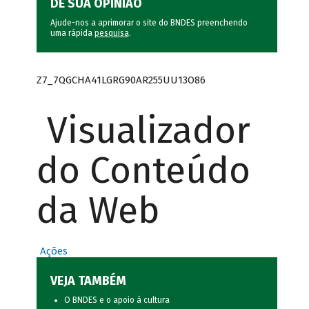
DÊ SUA OPINIÃO
Ajude-nos a aprimorar o site do BNDES preenchendo
uma rápida
pesquisa
.
Z7_7QGCHA41LGRG90AR255UU13O86
Visualizador
do Conteúdo
da Web
Ações
VEJA TAMBÉM
O BNDES e o apoio à cultura