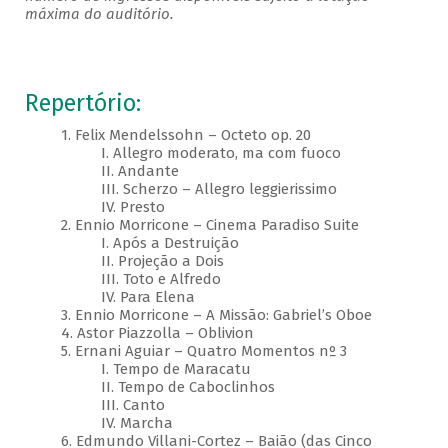
máxima do auditório.
Repertório:
1. Felix Mendelssohn – Octeto op. 20
I. Allegro moderato, ma com fuoco
II. Andante
III. Scherzo – Allegro leggierissimo
IV. Presto
2. Ennio Morricone – Cinema Paradiso Suite
I. Após a Destruição
II. Projeção a Dois
III. Toto e Alfredo
IV. Para Elena
3. Ennio Morricone – A Missão: Gabriel’s Oboe
4. Astor Piazzolla – Oblivion
5. Ernani Aguiar – Quatro Momentos nº 3
I. Tempo de Maracatu
II. Tempo de Caboclinhos
III. Canto
IV. Marcha
6. Edmundo Villani-Cortez – Baião (das Cinco