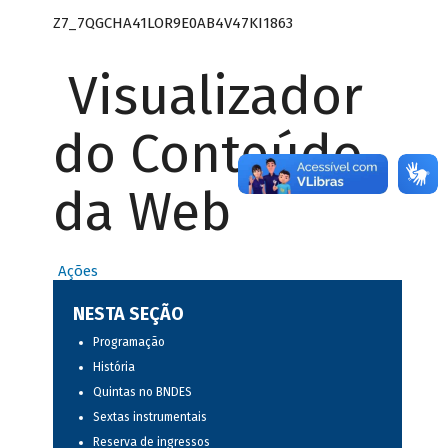
Z7_7QGCHA41LOR9E0AB4V47KI1863
Visualizador
do Conteúdo
da Web
Ações
NESTA SEÇÃO
Programação
História
Quintas no BNDES
Sextas instrumentais
Reserva de ingressos