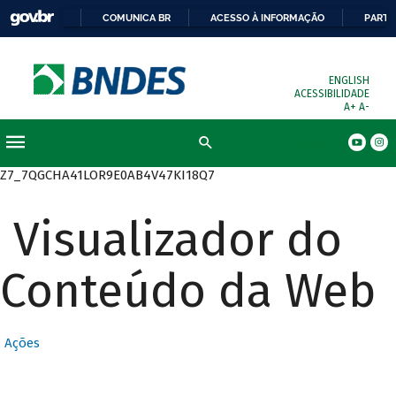
COMUNICA BR
ACESSO À INFORMAÇÃO
PARTI
ENGLISH
ACESSIBILIDADE
A+
A-
Busca
Z7_7QGCHA41LOR9E0AB4V47KI18Q7
Visualizador do
Conteúdo da Web
Ações