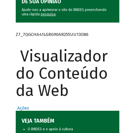
DÊ SUA OPINIÃO
Ajude-nos a aprimorar o site do BNDES preenchendo
uma rápida
pesquisa
.
Z7_7QGCHA41LGRG90AR255UU13O86
Visualizador
do Conteúdo
da Web
Ações
VEJA TAMBÉM
O BNDES e o apoio à cultura