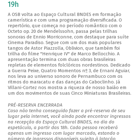
19h
A OSB volta ao Espaço Cultural BNDES em formação
camerística e com uma programação diversificada. O
repertório, que começa no período romântico com o
Octeto op. 20 de Mendelssohn, passa pelas trilhas
sonoras de Ennio Morriconne, com destaque para suíte
Cinema Paradiso. Segue com um dos mais populares
tangos de Astor Piazzolla, Oblivion, que também foi
trilha do filme "Henrique IV" de Marco Bellocchio. A
apresentação termina com duas obras brasileiras
repletas de elementos folclóricos nordestinos. Dedicado
a Guerra Peixe, Quatro Momentos nº 3, de Ernani Aguiar,
nos leva ao universo sonoro de Pernambuco com os
ritmos do maracatu e das danças do Caboclinho. Já
Villani-Cortez nos mostra a riqueza de nosso baião em
um dos movimentos de suas Cinco Miniaturas Brasileiras.
PRÉ-RESERVA ENCERRADA
Caso não tenha conseguido fazer a pré-reserva de seu
lugar pela internet, você ainda pode encontrar ingressos
na recepção do Espaço Cultural BNDES, no dia do
espetáculo, a partir das 18h. Cada pessoa receberá
apenas um ingresso com lugar marcado, estando o
número de ingressos disponíveis sujeito à lotação