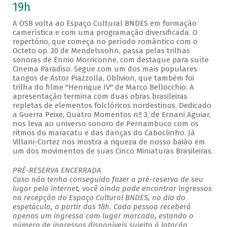
19h
A OSB volta ao Espaço Cultural BNDES em formação
camerística e com uma programação diversificada. O
repertório, que começa no período romântico com o
Octeto op. 20 de Mendelssohn, passa pelas trilhas
sonoras de Ennio Morriconne, com destaque para suíte
Cinema Paradiso. Segue com um dos mais populares
tangos de Astor Piazzolla, Oblivion, que também foi
trilha do filme "Henrique IV" de Marco Bellocchio. A
apresentação termina com duas obras brasileiras
repletas de elementos folclóricos nordestinos. Dedicado
a Guerra Peixe, Quatro Momentos nº 3, de Ernani Aguiar,
nos leva ao universo sonoro de Pernambuco com os
ritmos do maracatu e das danças do Caboclinho. Já
Villani-Cortez nos mostra a riqueza de nosso baião em
um dos movimentos de suas Cinco Miniaturas Brasileiras.
PRÉ-RESERVA ENCERRADA
Caso não tenha conseguido fazer a pré-reserva de seu
lugar pela internet, você ainda pode encontrar ingressos
na recepção do Espaço Cultural BNDES, no dia do
espetáculo, a partir das 18h. Cada pessoa receberá
apenas um ingresso com lugar marcado, estando o
número de ingressos disponíveis sujeito à lotação