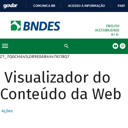
COMUNICA BR
ACESSO À INFORMAÇÃO
PARTI
ENGLISH
ACESSIBILIDADE
A+
A-
Busca
Z7_7QGCHA41LOR9E0AB4V47KI18Q7
Visualizador do
Conteúdo da Web
Ações