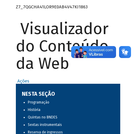
Z7_7QGCHA41LOR9E0AB4V47KI1863
Visualizador
do Conteúdo
da Web
Ações
NESTA SEÇÃO
Programação
História
Quintas no BNDES
Sextas instrumentais
Reserva de ingressos