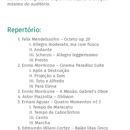
máxima do auditório.
Repertório:
1. Felix Mendelssohn – Octeto op. 20
I. Allegro moderato, ma com fuoco
II. Andante
III. Scherzo – Allegro leggierissimo
IV. Presto
2. Ennio Morricone – Cinema Paradiso Suite
I. Após a Destruição
II. Projeção a Dois
III. Toto e Alfredo
IV. Para Elena
3. Ennio Morricone – A Missão: Gabriel’s Oboe
4. Astor Piazzolla – Oblivion
5. Ernani Aguiar – Quatro Momentos nº 3
I. Tempo de Maracatu
II. Tempo de Caboclinhos
III. Canto
IV. Marcha
6. Edmundo Villani-Cortez – Baião (das Cinco