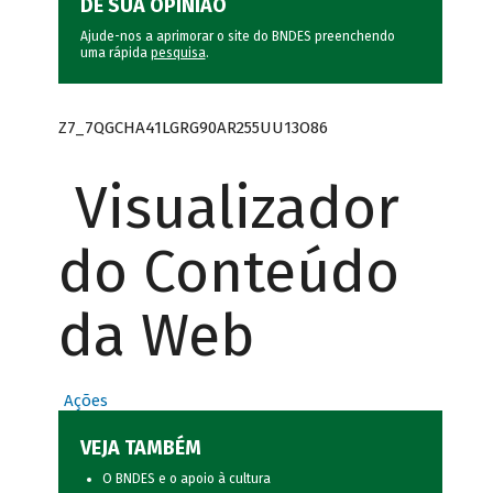
DÊ SUA OPINIÃO
Ajude-nos a aprimorar o site do BNDES preenchendo
uma rápida
pesquisa
.
Z7_7QGCHA41LGRG90AR255UU13O86
Visualizador
do Conteúdo
da Web
Ações
VEJA TAMBÉM
O BNDES e o apoio à cultura