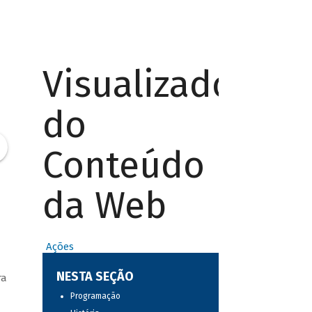
Visualizador
do
Conteúdo
da Web
Ações
NESTA SEÇÃO
ra
Programação