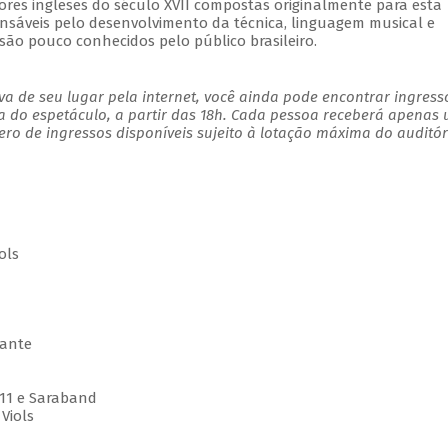
res ingleses do século XVII compostas originalmente para esta
nsáveis pelo desenvolvimento da técnica, linguagem musical e
 são pouco conhecidos pelo público brasileiro.
a de seu lugar pela internet, você ainda pode encontrar ingress
a do espetáculo, a partir das 18h. Cada pessoa receberá apenas
o de ingressos disponíveis sujeito à lotação máxima do auditór
ols
rante
11 e Saraband
Viols