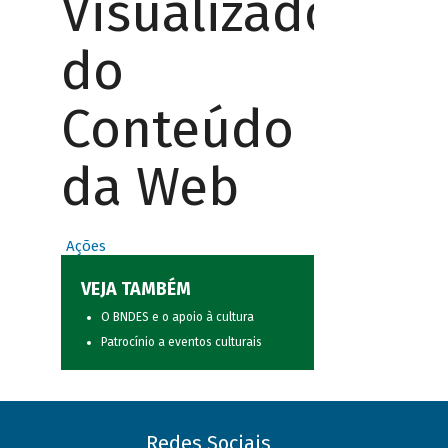
Visualizador
do
Conteúdo
da Web
Ações
VEJA TAMBÉM
O BNDES e o apoio à cultura
Patrocínio a eventos culturais
Redes Sociais