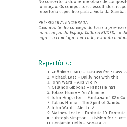
No concerto, o duo reúne obras de composito
formação. Os compositores escolhidos, respo
repertório específico para a Viola da Gamba,
PRÉ-RESERVA ENCERRADA
Caso não tenha conseguido fazer a pré-reserv
na recepção do Espaço Cultural BNDES, no di
ingresso com lugar marcado, estando o númer
Repertório:
1. Anônimo (1601) – Fantasy for 2 Bass Vi
2. Michael East – Dailly not with this
3. John Ward – Airs VI e IV
4. Orlando Gibbons – Fantasia nº1
5. Tobias Hume – An Almaine
6. John Hingeston – Fantazia nº 82 e Co
7. Tobias Hume – The Spirit of Gambo
8. John Ward – Airs I e V
9. Mathew Locke – Fantazie 10, Fantazie 
10. Cristoph Simpson – Division for 2 Bass 
11. Benjamin Helly – Sonata VI