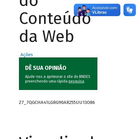
do
Conteúdo
da Web
Ações
DÊ SUA OPINIÃO
Ajude-nos a aprimorar o site do BNDES
preenchendo uma rápida
pesquisa
.
Z7_7QGCHA41LGRG90AR255UU13O86