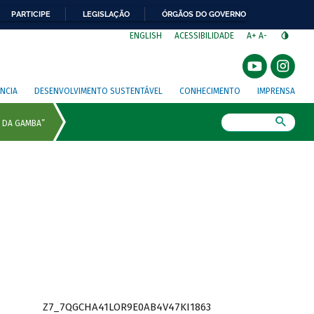
PARTICIPE
LEGISLAÇÃO
ÓRGÃOS DO GOVERNO
⁣
ENGLISH
ACESSIBILIDADE
A+
A-
NCIA
DESENVOLVIMENTO SUSTENTÁVEL
CONHECIMENTO
IMPRENSA
Busca
Z7_7QGCHA41LOR9E0AB4V47KI1863