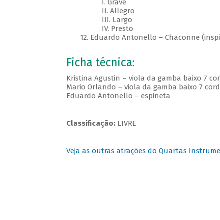
I. Grave
II. Allegro
III. Largo
IV. Presto
12. Eduardo Antonello – Chaconne (inspir
Ficha técnica:
Kristina Agustin – viola da gamba baixo 7 co
Mario Orlando – viola da gamba baixo 7 cor
Eduardo Antonello – espineta
Classificação:
LIVRE
Veja as outras atrações do Quartas Instrume