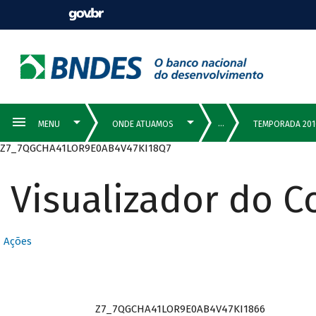
Z7_7QGCHA41LOR9E0AB4V47KI18Q7
Visualizador do 
Ações
Z7_7QGCHA41LOR9E0AB4V47KI1866