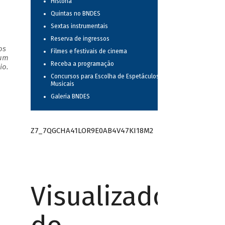
História
Quintas no BNDES
Sextas instrumentais
Reserva de ingressos
os
Filmes e festivais de cinema
 um
Receba a programação
io.
Concursos para Escolha de Espetáculos
Musicais
Galeria BNDES
Z7_7QGCHA41LOR9E0AB4V47KI18M2
Visualizador