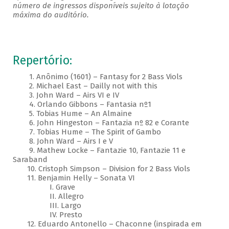
número de ingressos disponíveis sujeito à lotação
máxima do auditório.
Repertório:
1. Anônimo (1601) – Fantasy for 2 Bass Viols
2. Michael East – Dailly not with this
3. John Ward – Airs VI e IV
4. Orlando Gibbons – Fantasia nº1
5. Tobias Hume – An Almaine
6. John Hingeston – Fantazia nº 82 e Corante
7. Tobias Hume – The Spirit of Gambo
8. John Ward – Airs I e V
9. Mathew Locke – Fantazie 10, Fantazie 11 e
Saraband
10. Cristoph Simpson – Division for 2 Bass Viols
11. Benjamin Helly – Sonata VI
I. Grave
II. Allegro
III. Largo
IV. Presto
12. Eduardo Antonello – Chaconne (inspirada em