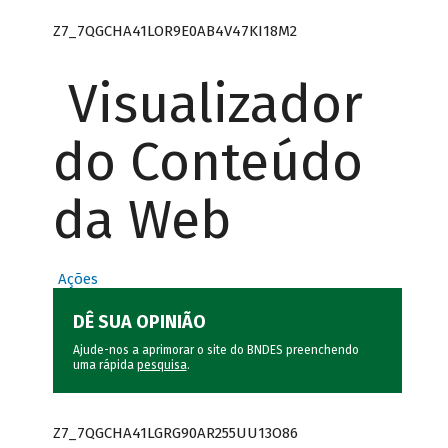
Z7_7QGCHA41LOR9E0AB4V47KI18M2
Visualizador
do Conteúdo
da Web
Ações
DÊ SUA OPINIÃO
Ajude-nos a aprimorar o site do BNDES preenchendo
uma rápida
pesquisa
.
Z7_7QGCHA41LGRG90AR255UU13O86