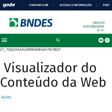
COMUNICA BR
ACESSO À INFORMAÇÃO
PARTI
ENGLISH
ACESSIBILIDADE
A+
A-
Busca
Z7_7QGCHA41LOR9E0AB4V47KI18Q7
Visualizador do
Conteúdo da Web
Ações