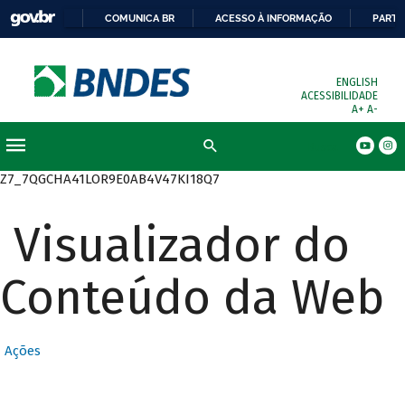
COMUNICA BR
ACESSO À INFORMAÇÃO
PARTI
ENGLISH
ACESSIBILIDADE
A+
A-
Busca
Z7_7QGCHA41LOR9E0AB4V47KI18Q7
Visualizador do
Conteúdo da Web
Ações