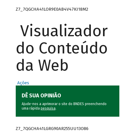
Z7_7QGCHA41LOR9E0AB4V47KI18M2
Visualizador
do Conteúdo
da Web
Ações
DÊ SUA OPINIÃO
Ajude-nos a aprimorar o site do BNDES preenchendo
uma rápida
pesquisa
.
Z7_7QGCHA41LGRG90AR255UU13O86