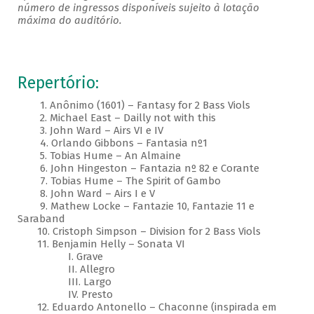
número de ingressos disponíveis sujeito à lotação
máxima do auditório.
Repertório:
1. Anônimo (1601) – Fantasy for 2 Bass Viols
2. Michael East – Dailly not with this
3. John Ward – Airs VI e IV
4. Orlando Gibbons – Fantasia nº1
5. Tobias Hume – An Almaine
6. John Hingeston – Fantazia nº 82 e Corante
7. Tobias Hume – The Spirit of Gambo
8. John Ward – Airs I e V
9. Mathew Locke – Fantazie 10, Fantazie 11 e
Saraband
10. Cristoph Simpson – Division for 2 Bass Viols
11. Benjamin Helly – Sonata VI
I. Grave
II. Allegro
III. Largo
IV. Presto
12. Eduardo Antonello – Chaconne (inspirada em