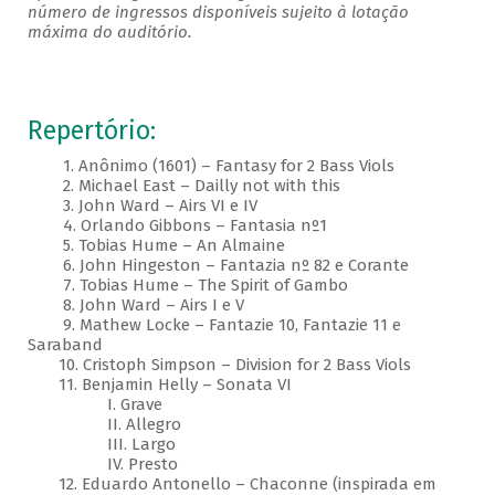
número de ingressos disponíveis sujeito à lotação
máxima do auditório.
Repertório:
1. Anônimo (1601) – Fantasy for 2 Bass Viols
2. Michael East – Dailly not with this
3. John Ward – Airs VI e IV
4. Orlando Gibbons – Fantasia nº1
5. Tobias Hume – An Almaine
6. John Hingeston – Fantazia nº 82 e Corante
7. Tobias Hume – The Spirit of Gambo
8. John Ward – Airs I e V
9. Mathew Locke – Fantazie 10, Fantazie 11 e
Saraband
10. Cristoph Simpson – Division for 2 Bass Viols
11. Benjamin Helly – Sonata VI
I. Grave
II. Allegro
III. Largo
IV. Presto
12. Eduardo Antonello – Chaconne (inspirada em