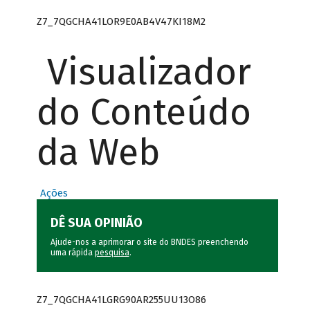
Z7_7QGCHA41LOR9E0AB4V47KI18M2
Visualizador
do Conteúdo
da Web
Ações
DÊ SUA OPINIÃO
Ajude-nos a aprimorar o site do BNDES preenchendo
uma rápida
pesquisa
.
Z7_7QGCHA41LGRG90AR255UU13O86