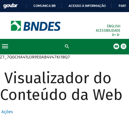
COMUNICA BR
ACESSO À INFORMAÇÃO
PARTI
ENGLISH
ACESSIBILIDADE
A+
A-
Busca
Z7_7QGCHA41LOR9E0AB4V47KI18Q7
Visualizador do
Conteúdo da Web
Ações