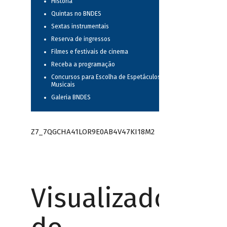
História
Quintas no BNDES
Sextas instrumentais
Reserva de ingressos
Filmes e festivais de cinema
Receba a programação
Concursos para Escolha de Espetáculos
Musicais
Galeria BNDES
Z7_7QGCHA41LOR9E0AB4V47KI18M2
Visualizador