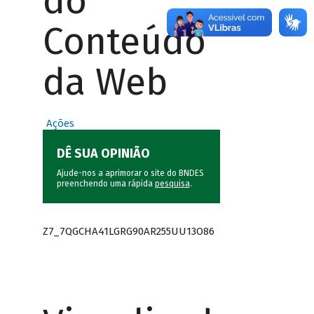
do
Conteúdo
da Web
Ações
DÊ SUA OPINIÃO
Ajude-nos a aprimorar o site do BNDES
preenchendo uma rápida
pesquisa
.
Z7_7QGCHA41LGRG90AR255UU13O86