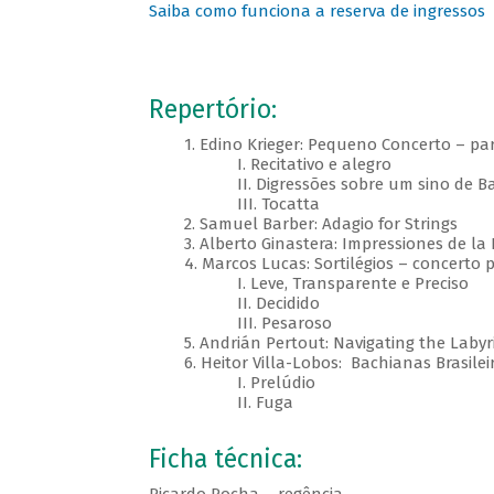
Saiba como funciona a reserva de ingressos
Repertório:
1. Edino Krieger: Pequeno Concerto – para
I. Recitativo e alegro
II. Digressões sobre um sino de Ba
III. Tocatta
2. Samuel Barber: Adagio for Strings
3. Alberto Ginastera: Impressiones de la P
4. Marcos Lucas: Sortilégios – concerto pa
I. Leve, Transparente e Preciso
II. Decidido
III. Pesaroso
5. Andrián Pertout: Navigating the Labyr
6. Heitor Villa-Lobos: Bachianas Brasileir
I. Prelúdio
II. Fuga
Ficha técnica: