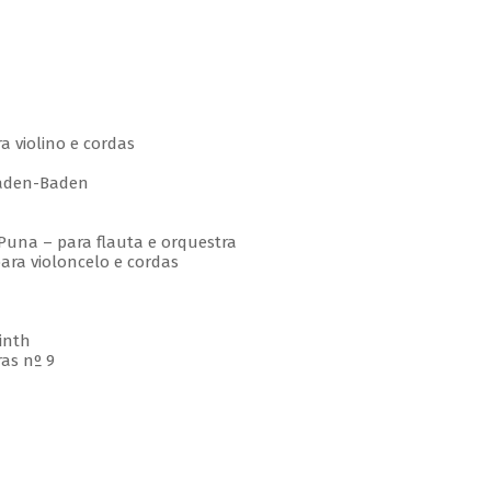
 violino e cordas
den-Baden
una – para flauta e orquestra
ra violoncelo e cordas
inth
as nº 9