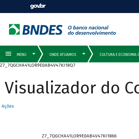
Z7_7QGCHA41LOR9E0AB4V47KI18Q7
Visualizador do 
Ações
Z7_7QGCHA41LOR9E0AB4V47KI1866