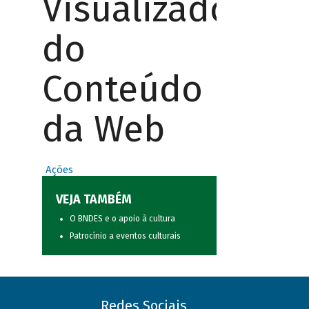
Visualizador
do
Conteúdo
da Web
Ações
VEJA TAMBÉM
O BNDES e o apoio à cultura
Patrocínio a eventos culturais
Redes Sociais