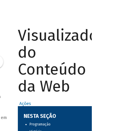
Visualizador
do
Conteúdo
da Web
a
Ações
NESTA SEÇÃO
a em
Programação