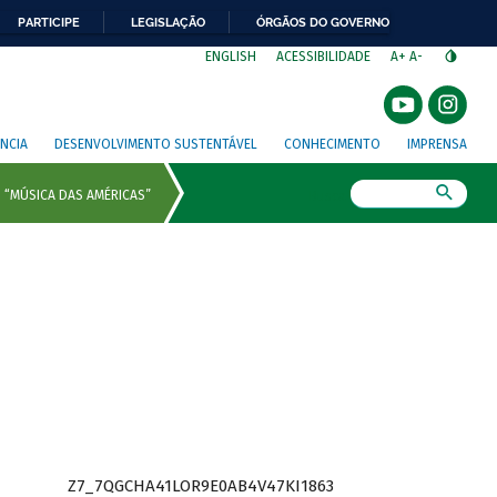
PARTICIPE
LEGISLAÇÃO
ÓRGÃOS DO GOVERNO
⁣
ENGLISH
ACESSIBILIDADE
A+
A-
NCIA
DESENVOLVIMENTO SUSTENTÁVEL
CONHECIMENTO
IMPRENSA
Busca
Z7_7QGCHA41LOR9E0AB4V47KI1863