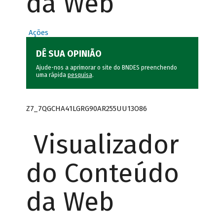
da Web
Ações
DÊ SUA OPINIÃO
Ajude-nos a aprimorar o site do BNDES preenchendo
uma rápida
pesquisa
.
Z7_7QGCHA41LGRG90AR255UU13O86
Visualizador
do Conteúdo
da Web