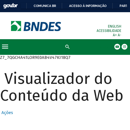
COMUNICA BR
ACESSO À INFORMAÇÃO
PARTI
ENGLISH
ACESSIBILIDADE
A+
A-
Busca
Z7_7QGCHA41LOR9E0AB4V47KI18Q7
Visualizador do
Conteúdo da Web
Ações