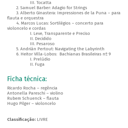
III. Tocatta
2. Samuel Barber: Adagio for Strings
3. Alberto Ginastera: Impressiones de la Puna – para
flauta e orquestra
4. Marcos Lucas: Sortilégios – concerto para
violoncelo e cordas
I. Leve, Transparente e Preciso
II. Decidido
III. Pesaroso
5. Andrián Pertout: Navigating the Labyrinth
6. Heitor Villa-Lobos: Bachianas Brasileiras nº 9
I. Prelúdio
II. Fuga
Ficha técnica:
Ricardo Rocha – regência
Antonella Pareschi – violino
Rubem Schuenck – flauta
Hugo Pilger – violoncelo
Classificação:
LIVRE