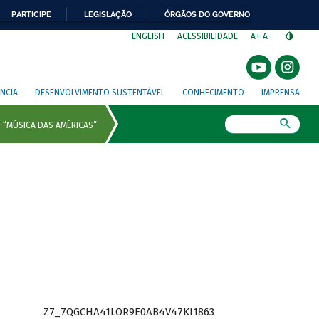
PARTICIPE
LEGISLAÇÃO
ÓRGÃOS DO GOVERNO
⁣
ENGLISH
ACESSIBILIDADE
A+
A-
NCIA
DESENVOLVIMENTO SUSTENTÁVEL
CONHECIMENTO
IMPRENSA
Busca
Z7_7QGCHA41LOR9E0AB4V47KI1863