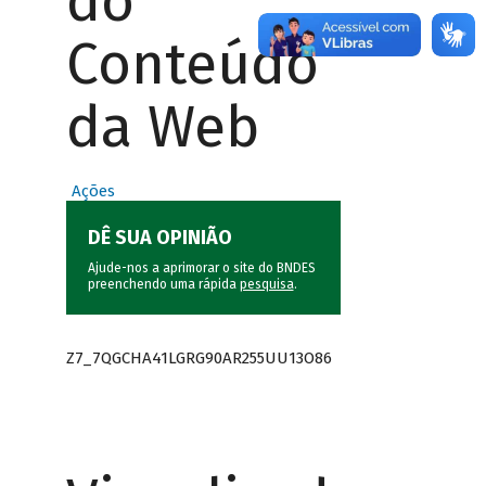
do
Conteúdo
da Web
Ações
DÊ SUA OPINIÃO
Ajude-nos a aprimorar o site do BNDES
preenchendo uma rápida
pesquisa
.
Z7_7QGCHA41LGRG90AR255UU13O86