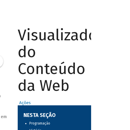
Visualizador
do
Conteúdo
da Web
a
Ações
NESTA SEÇÃO
a em
Programação