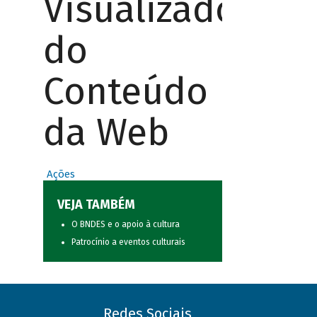
Visualizador
do
Conteúdo
da Web
Ações
VEJA TAMBÉM
O BNDES e o apoio à cultura
Patrocínio a eventos culturais
Redes Sociais