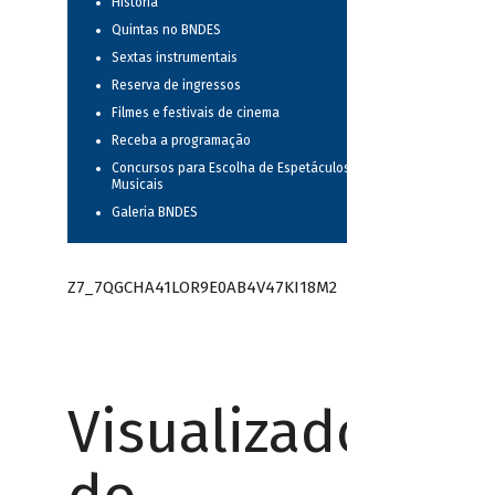
História
Quintas no BNDES
Sextas instrumentais
Reserva de ingressos
Filmes e festivais de cinema
Receba a programação
Concursos para Escolha de Espetáculos
Musicais
Galeria BNDES
Z7_7QGCHA41LOR9E0AB4V47KI18M2
Visualizador