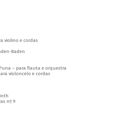
 violino e cordas
den-Baden
una – para flauta e orquestra
ra violoncelo e cordas
inth
as nº 9