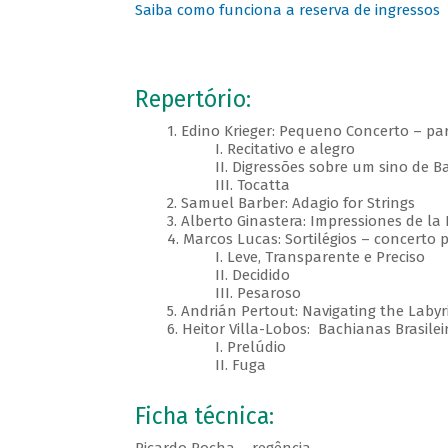
Saiba como funciona a reserva de ingressos
Repertório:
1. Edino Krieger: Pequeno Concerto – para
I. Recitativo e alegro
II. Digressões sobre um sino de Ba
III. Tocatta
2. Samuel Barber: Adagio for Strings
3. Alberto Ginastera: Impressiones de la P
4. Marcos Lucas: Sortilégios – concerto pa
I. Leve, Transparente e Preciso
II. Decidido
III. Pesaroso
5. Andrián Pertout: Navigating the Labyr
6. Heitor Villa-Lobos: Bachianas Brasileir
I. Prelúdio
II. Fuga
Ficha técnica: