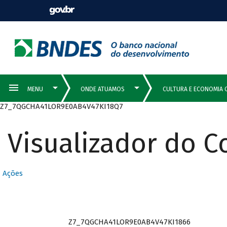
Z7_7QGCHA41LOR9E0AB4V47KI18Q7
Visualizador do 
Ações
Z7_7QGCHA41LOR9E0AB4V47KI1866